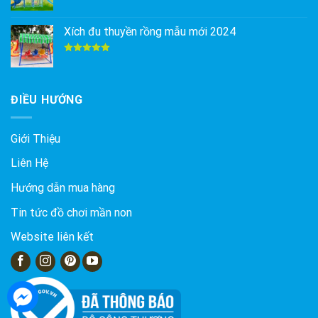
Được xếp
hạng
5.00
5 sao
Xích đu thuyền rồng mẫu mới 2024
Được xếp
hạng
5.00
5 sao
ĐIỀU HƯỚNG
Giới Thiệu
Liên Hệ
Hướng dẫn mua hàng
Tin tức đồ chơi mần non
Website liên kết