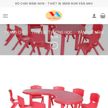
Skip
ĐỒ CHƠI MẦM NON - THIẾT BỊ MẦM NON VÂN ANH
to
content
TRANG CHỦ
/
THIẾT BỊ TRƯỜNG HỌC
/
BÀN GHẾ MẦM
NON