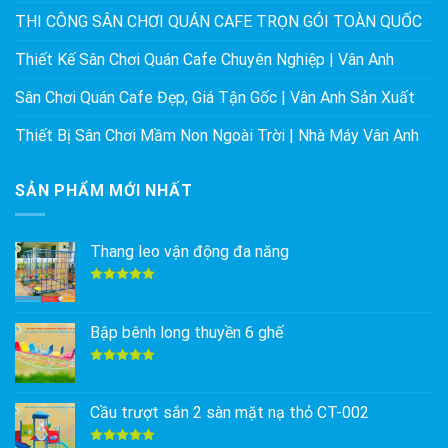
THI CÔNG SÂN CHƠI QUÁN CAFE TRỌN GÓI TOÀN QUỐC
Thiết Kế Sân Chơi Quán Cafe Chuyên Nghiệp | Vân Anh
Sân Chơi Quán Cafe Đẹp, Giá Tận Gốc | Vân Anh Sản Xuất
Thiết Bị Sân Chơi Mầm Non Ngoài Trời | Nhà Máy Vân Anh
SẢN PHẨM MỚI NHẤT
Thang leo vận động đa năng
Được xếp
hạng
5.00
5 sao
Bập bênh long thuyền 6 ghế
Được xếp
hạng
5.00
5 sao
Cầu trượt sắn 2 sàn mặt nạ thỏ CT-002