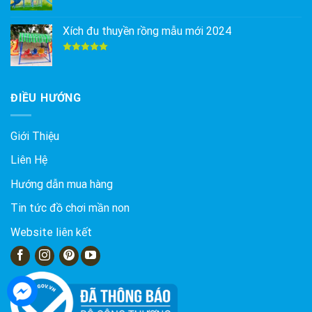
Được xếp
hạng
5.00
5 sao
Xích đu thuyền rồng mẫu mới 2024
Được xếp
hạng
5.00
5 sao
ĐIỀU HƯỚNG
Giới Thiệu
Liên Hệ
Hướng dẫn mua hàng
Tin tức đồ chơi mần non
Website liên kết