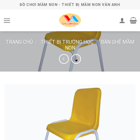
Skip
ĐỒ CHƠI MẦM NON - THIẾT BỊ MẦM NON VÂN ANH
to
content
TRANG CHỦ
/
THIẾT BỊ TRƯỜNG HỌC
/
BÀN GHẾ MẦM
NON