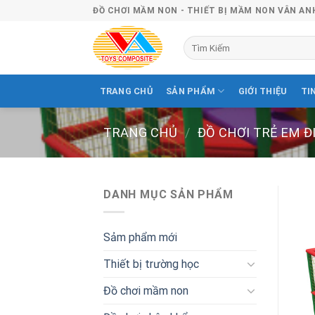
Skip
ĐỒ CHƠI MẦM NON - THIẾT BỊ MẦM NON VÂN AN
to
content
Tìm
kiếm:
TRANG CHỦ
SẢN PHẨM
GIỚI THIỆU
TI
TRANG CHỦ
/
ĐỒ CHƠI TRẺ EM Đ
DANH MỤC SẢN PHẨM
Sảm phẩm mới
Thiết bị trường học
Đồ chơi mầm non