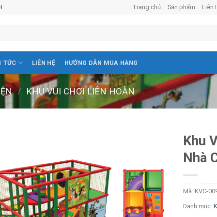
Trang chủ
Sản phẩm
Liên 
H
N TỨC
LIÊN HỆ
HƯỚNG DẪN MUA HÀNG
IỆN
/
KHU VUI CHƠI LIÊN HOÀN
Khu V
Nhà 
Mã:
KVC-00
Danh mục:
K