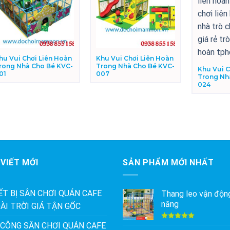
hu Vui Chơi Liên Hoàn
Khu Vui Chơi Liên Hoàn
rong Nhà Cho Bé KVC-
Trong Nhà Cho Bé KVC-
Khu Vui C
01
007
Trong Nh
024
 VIẾT MỚI
SẢN PHẨM MỚI NHẤT
ẾT BỊ SÂN CHƠI QUÁN CAFE
Thang leo vận độn
năng
ÀI TRỜI GIÁ TẬN GỐC
 CÔNG SÂN CHƠI QUÁN CAFE
Được xếp