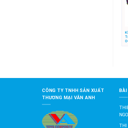
Khu Vui Chơi Liên Hoàn
Khu Vui Chơi Liên Hoàn
K
Trong Nhà Cho Bé KVC-
Trong Nhà Cho Bé KVC-
T
010
020
0
CÔNG TY TNHH SẢN XUẤT
BÀI
THƯƠNG MẠI VÂN ANH
THI
NGO
THI