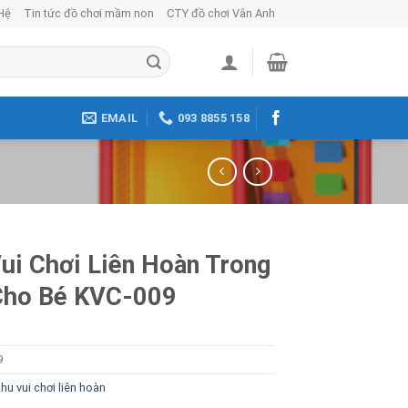
Hệ
Tin tức đồ chơi mầm non
CTY đồ chơi Vân Anh
EMAIL
093 8855 158
ui Chơi Liên Hoàn Trong
Cho Bé KVC-009
9
hu vui chơi liên hoàn