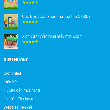
Được xếp
hạng
5.00
5 sao
Cầu trượt sắn 2 sàn mặt nạ thỏ CT-002
Được xếp
hạng
5.00
5 sao
Xích đu thuyền rồng mẫu mới 2024
Được xếp
hạng
5.00
5 sao
ĐIỀU HƯỚNG
Giới Thiệu
Liên Hệ
Hướng dẫn mua hàng
Tin tức đồ chơi mần non
Website liên kết