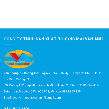
CÔNG TY TNHH SẢN XUẤT THƯƠNG MẠI VÂN ANH
Văn Phòng
: 39 Đường 152 – Ấp 6B – Xã Bình Mỹ – Huyện Củ Chi – TP. Hồ
Chí Minh Xưởng SX
: 39 Đường 152 – Ấp 6B – Xã Bình Mỹ – Huyện Củ Chi – TP. Hồ Chí Minh
Điện thoại
: Ms Liệu: 0934.625.868, Ms Nga: 0938.855.158
Email
: dochoimaugiaovananh@gmail.com