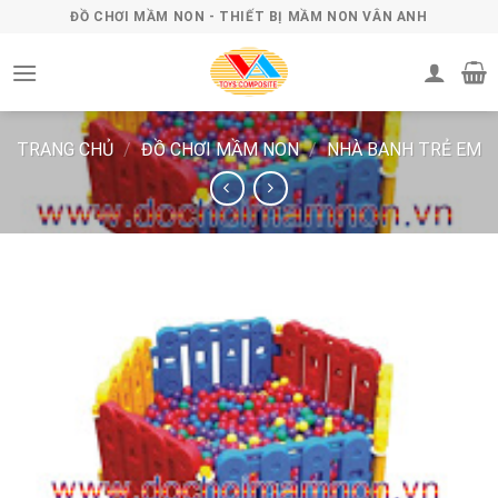
Skip
ĐỒ CHƠI MẦM NON - THIẾT BỊ MẦM NON VÂN ANH
to
content
TRANG CHỦ
/
ĐỒ CHƠI MẦM NON
/
NHÀ BANH TRẺ EM