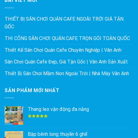
BÀI VIẾT MỚI
THIẾT BỊ SÂN CHƠI QUÁN CAFE NGOÀI TRỜI GIÁ TẬN
GỐC
THI CÔNG SÂN CHƠI QUÁN CAFE TRỌN GÓI TOÀN QUỐC
Thiết Kế Sân Chơi Quán Cafe Chuyên Nghiệp | Vân Anh
Sân Chơi Quán Cafe Đẹp, Giá Tận Gốc | Vân Anh Sản Xuất
Thiết Bị Sân Chơi Mầm Non Ngoài Trời | Nhà Máy Vân Anh
SẢN PHẨM MỚI NHẤT
Thang leo vận động đa năng
Được xếp
hạng
5.00
5 sao
Bập bênh long thuyền 6 ghế