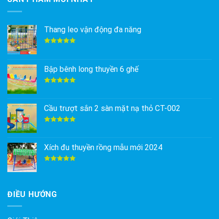
Thang leo vận động đa năng
Được xếp
hạng
5.00
5 sao
Bập bênh long thuyền 6 ghế
Được xếp
hạng
5.00
5 sao
Cầu trượt sắn 2 sàn mặt nạ thỏ CT-002
Được xếp
hạng
5.00
5 sao
Xích đu thuyền rồng mẫu mới 2024
Được xếp
hạng
5.00
5 sao
ĐIỀU HƯỚNG