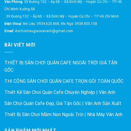
Văn Phòng
: 39 Đường 152 – Ấp 6B – Xã Bình Mỹ – Huyện Củ Chi – TP. Hồ
Chí Minh Xưởng SX
: 39 Đường 152 – Ấp 6B – Xã Bình Mỹ – Huyện Củ Chi – TP. Hồ Chí Minh
Điện thoại
: Ms Liệu: 0934.625.868, Ms Nga: 0938.855.158
Email
: dochoimaugiaovananh@gmail.com
BÀI VIẾT MỚI
THIẾT BỊ SÂN CHƠI QUÁN CAFE NGOÀI TRỜI GIÁ TẬN
GỐC
THI CÔNG SÂN CHƠI QUÁN CAFE TRỌN GÓI TOÀN QUỐC
Thiết Kế Sân Chơi Quán Cafe Chuyên Nghiệp | Vân Anh
Sân Chơi Quán Cafe Đẹp, Giá Tận Gốc | Vân Anh Sản Xuất
Thiết Bị Sân Chơi Mầm Non Ngoài Trời | Nhà Máy Vân Anh
SẢN PHẨM MỚI NHẤT