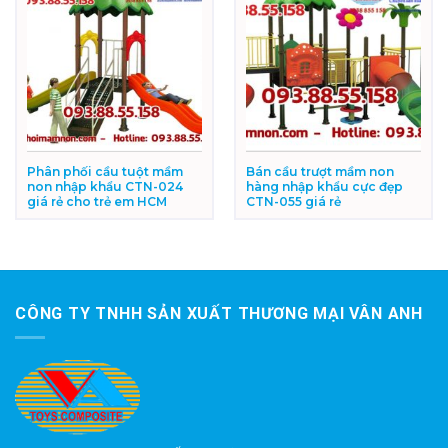
Phân phối cầu tuột mầm
Bán cầu trượt mầm non
non nhập khẩu CTN-024
hàng nhập khẩu cực đẹp
giá rẻ cho trẻ em HCM
CTN-055 giá rẻ
CÔNG TY TNHH SẢN XUẤT THƯƠNG MẠI VÂN ANH