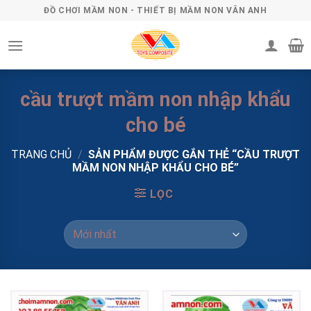
Skip
ĐỒ CHƠI MẦM NON - THIẾT BỊ MẦM NON VÂN ANH
to
content
cầu trượt mầm non nhập khẩu
cho bé
TRANG CHỦ
/
SẢN PHẨM ĐƯỢC GẮN THẺ “CẦU TRƯỢT
MẦM NON NHẬP KHẨU CHO BÉ”
LỌC