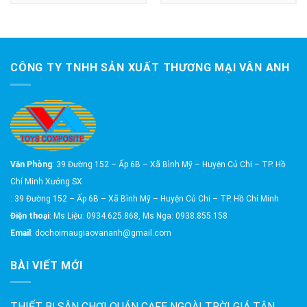
CÔNG TY TNHH SẢN XUẤT THƯƠNG MẠI VÂN ANH
Văn Phòng
: 39 Đường 152 – Ấp 6B – Xã Bình Mỹ – Huyện Củ Chi – TP. Hồ
Chí Minh Xưởng SX
: 39 Đường 152 – Ấp 6B – Xã Bình Mỹ – Huyện Củ Chi – TP. Hồ Chí Minh
Điện thoại
: Ms Liệu: 0934.625.868, Ms Nga: 0938.855.158
Email
: dochoimaugiaovananh@gmail.com
BÀI VIẾT MỚI
THIẾT BỊ SÂN CHƠI QUÁN CAFE NGOÀI TRỜI GIÁ TẬN