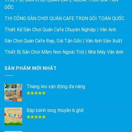
GỐC
THI CÔNG SÂN CHƠI QUÁN CAFE TRỌN GÓI TOÀN QUỐC
Thiết Kế Sân Chơi Quán Cafe Chuyên Nghiệp | Vân Anh
Sân Chơi Quán Cafe Đẹp, Giá Tận Gốc | Vân Anh Sản Xuất
Thiết Bị Sân Chơi Mầm Non Ngoài Trời | Nhà Máy Vân Anh
SẢN PHẨM MỚI NHẤT
Thang leo vận động đa năng
Được xếp
hạng
5.00
5 sao
Bập bênh long thuyền 6 ghế
Được xếp
hạng
5.00
5 sao