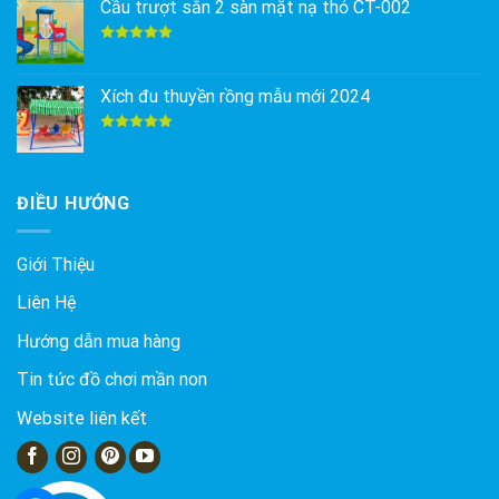
Cầu trượt sắn 2 sàn mặt nạ thỏ CT-002
Được xếp
hạng
5.00
5 sao
Xích đu thuyền rồng mẫu mới 2024
Được xếp
hạng
5.00
5 sao
ĐIỀU HƯỚNG
Giới Thiệu
Liên Hệ
Hướng dẫn mua hàng
Tin tức đồ chơi mần non
Website liên kết