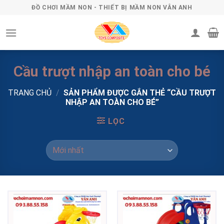
Skip
ĐỒ CHƠI MẦM NON - THIẾT BỊ MẦM NON VÂN ANH
to
content
Cầu trượt nhập an toàn cho bé
TRANG CHỦ
/
SẢN PHẨM ĐƯỢC GẮN THẺ “CẦU TRƯỢT
NHẬP AN TOÀN CHO BÉ”
LỌC