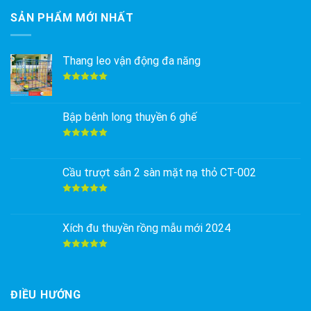
SẢN PHẨM MỚI NHẤT
Thang leo vận động đa năng
Được xếp
hạng
5.00
5 sao
Bập bênh long thuyền 6 ghế
Được xếp
hạng
5.00
5 sao
Cầu trượt sắn 2 sàn mặt nạ thỏ CT-002
Được xếp
hạng
5.00
5 sao
Xích đu thuyền rồng mẫu mới 2024
Được xếp
hạng
5.00
5 sao
ĐIỀU HƯỚNG