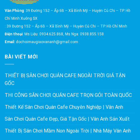
Văn Phòng
: 39 Đường 152 – Ấp 6B – Xã Bình Mỹ – Huyện Củ Chi – TP. Hồ
Chí Minh Xưởng SX
: 39 Đường 152 – Ấp 6B – Xã Bình Mỹ – Huyện Củ Chi – TP. Hồ Chí Minh
Điện thoại
: Ms Liệu: 0934.625.868, Ms Nga: 0938.855.158
Email
: dochoimaugiaovananh@gmail.com
BÀI VIẾT MỚI
THIẾT BỊ SÂN CHƠI QUÁN CAFE NGOÀI TRỜI GIÁ TẬN
GỐC
THI CÔNG SÂN CHƠI QUÁN CAFE TRỌN GÓI TOÀN QUỐC
Thiết Kế Sân Chơi Quán Cafe Chuyên Nghiệp | Vân Anh
Sân Chơi Quán Cafe Đẹp, Giá Tận Gốc | Vân Anh Sản Xuất
Thiết Bị Sân Chơi Mầm Non Ngoài Trời | Nhà Máy Vân Anh