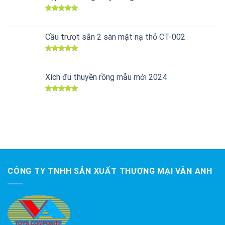
Được xếp
hạng
5.00
5 sao
Cầu trượt sắn 2 sàn mặt nạ thỏ CT-002
Được xếp
hạng
5.00
5 sao
Xích đu thuyền rồng mẫu mới 2024
Được xếp
hạng
5.00
5 sao
CÔNG TY TNHH SẢN XUẤT THƯƠNG MẠI VÂN ANH