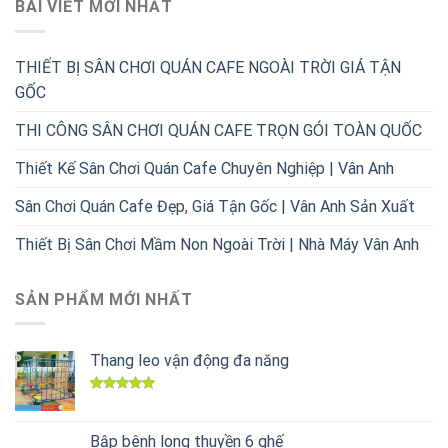
BÀI VIẾT MỚI NHẤT
THIẾT BỊ SÂN CHƠI QUÁN CAFE NGOÀI TRỜI GIÁ TẬN
GỐC
THI CÔNG SÂN CHƠI QUÁN CAFE TRỌN GÓI TOÀN QUỐC
Thiết Kế Sân Chơi Quán Cafe Chuyên Nghiệp | Vân Anh
Sân Chơi Quán Cafe Đẹp, Giá Tận Gốc | Vân Anh Sản Xuất
Thiết Bị Sân Chơi Mầm Non Ngoài Trời | Nhà Máy Vân Anh
SẢN PHẨM MỚI NHẤT
Thang leo vận động đa năng
Được xếp
hạng
5.00
5 sao
Bập bênh long thuyền 6 ghế