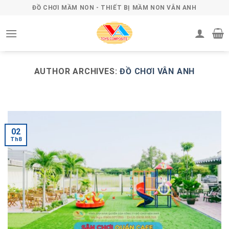
Skip
ĐỒ CHƠI MẦM NON - THIẾT BỊ MẦM NON VÂN ANH
to
content
AUTHOR ARCHIVES:
ĐỒ CHƠI VÂN ANH
02
Th8