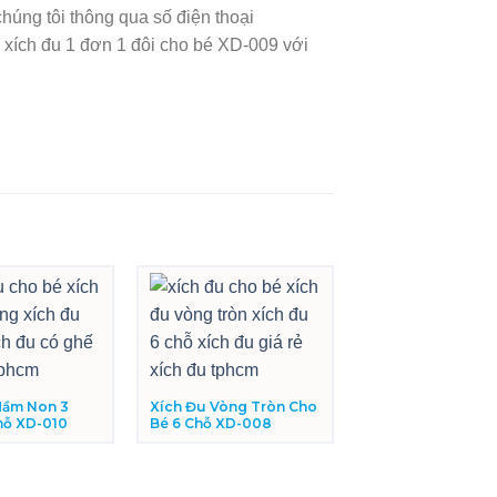
chúng tôi thông qua số điện thoại
 xích đu 1 đơn 1 đôi cho bé XD-009 với
Mầm Non 3
Xích Đu Vòng Tròn Cho
hỗ XD-010
Bé 6 Chỗ XD-008
Xích Đu Thuyền R
Chỗ XD-005