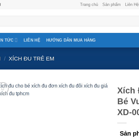
Trang chủ
Sản phẩm
Liên Hệ
H
IN TỨC
LIÊN HỆ
HƯỚNG DẪN MUA HÀNG
N
/
XÍCH ĐU TRẺ EM
Xích
Bé V
XD-0
Sản ph