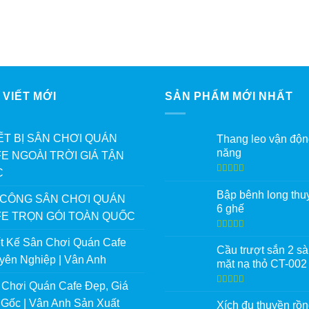
 VIẾT MỚI
SẢN PHẨM MỚI NHẤT
ẾT BỊ SÂN CHƠI QUÁN
Thang leo vận độn
năng
E NGOÀI TRỜI GIÁ TẬN
C
Được xếp
hạng
5.00
5
Bập bênh long thu
 CÔNG SÂN CHƠI QUÁN
sao
6 ghế
E TRỌN GÓI TOÀN QUỐC
Được xếp
ết Kế Sân Chơi Quán Cafe
hạng
5.00
5
Cầu trượt sắn 2 s
sao
yên Nghiệp | Vân Anh
mặt nạ thỏ CT-002
 Chơi Quán Cafe Đẹp, Giá
Được xếp
hạng
5.00
5
 Gốc | Vân Anh Sản Xuất
Xích đu thuyền rồ