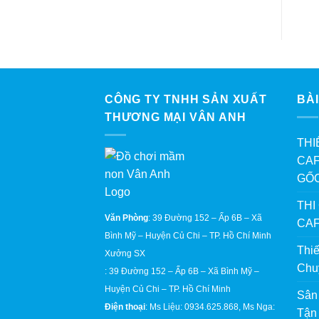
CÔNG TY TNHH SẢN XUẤT
BÀI
THƯƠNG MẠI VÂN ANH
THI
CAF
GỐ
THI
Văn Phòng
: 39 Đường 152 – Ấp 6B – Xã
CAF
Bình Mỹ – Huyện Củ Chi – TP. Hồ Chí Minh
Thi
Xưởng SX
Chu
: 39 Đường 152 – Ấp 6B – Xã Bình Mỹ –
Huyện Củ Chi – TP. Hồ Chí Minh
Sân
Điện thoại
: Ms Liệu: 0934.625.868, Ms Nga:
Tận