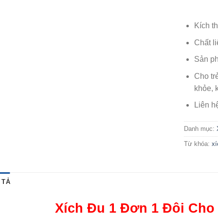
Kích t
Chất l
Sản ph
Cho tr
khỏe, k
Liên h
Danh mục:
Từ khóa:
xí
 TẢ
Xích Đu 1 Đơn 1 Đôi Cho