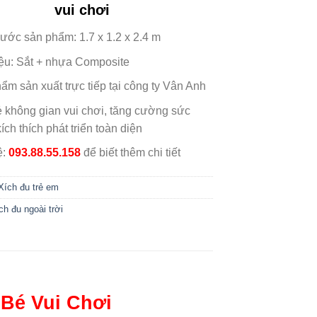
vui chơi
hước sản phẩm: 1.7 x 1.2 x 2.4 m
iệu: Sắt + nhựa Composite
ẩm sản xuất trực tiếp tại công ty Vân Anh
ẻ không gian vui chơi, tăng cường sức
ích thích phát triển toàn diện
ệ:
093.88.55.158
để biết thêm chi tiết
Xích đu trẻ em
ch đu ngoài trời
 Bé Vui Chơi