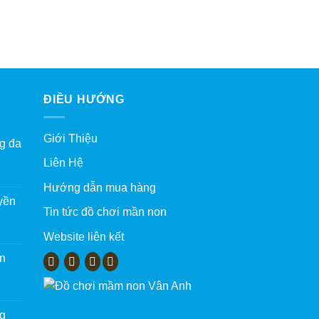
ĐIỀU HƯỚNG
Giới Thiệu
g đa
Liên Hệ
Hướng dẫn mua hàng
yền
Tin tức đồ chơi mần non
Website liên kết
àn
ng