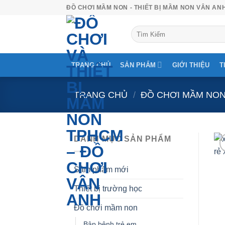
Skip
ĐỒ CHƠI MẦM NON - THIẾT BỊ MẦM NON VÂN AN
to
Tìm
content
kiếm:
TRANG CHỦ
SẢN PHẨM
GIỚI THIỆU
T
TRANG CHỦ
/
ĐỒ CHƠI MẦM NO
DANH MỤC SẢN PHẨM
Sảm phẩm mới
Thiết bị trường học
Đồ chơi mầm non
Bập bênh trẻ em