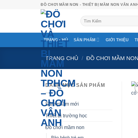
Skip
ĐỒ CHƠI MẦM NON - THIẾT BỊ MẦM NON VÂN AN
to
Tìm
content
kiếm:
TRANG CHỦ
SẢN PHẨM
GIỚI THIỆU
T
TRANG CHỦ
/
ĐỒ CHƠI MẦM NO
DANH MỤC SẢN PHẨM
Sảm phẩm mới
Thiết bị trường học
Đồ chơi mầm non
Bập bênh trẻ em