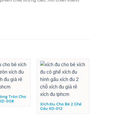
Vòng Tròn Cho
 XD-008
Xích Đu Cho Bé 2 Ghế
Gấu XD-012
Xích đu cho bé g
6 chỗ XD-001