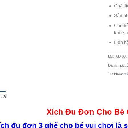
Chất l
Sản ph
Cho tr
khỏe, k
Liên h
Mã:
XD-007
Danh mục:
Từ khóa:
xí
 TẢ
Xích Đu Đơn Cho Bé 
ích đu đơn 3 ghế cho bé vui chơi là