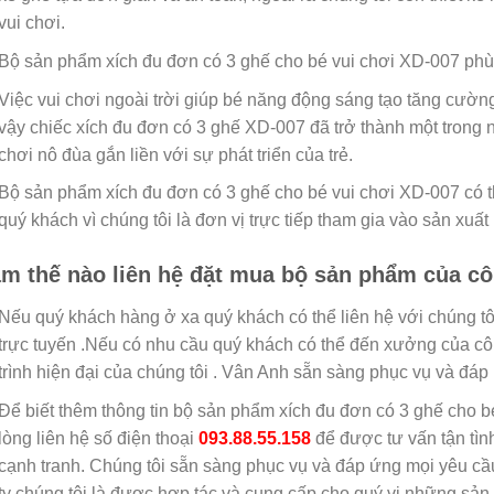
vui chơi.
Bộ sản phẩm xích đu đơn có 3 ghế cho bé vui chơi XD-007 phù
Việc vui chơi ngoài trời giúp bé năng động sáng tạo tăng cường 
vậy chiếc xích đu đơn có 3 ghế XD-007 đã trở thành một trong
chơi nô đùa gắn liền với sự phát triển của trẻ.
Bộ sản phẩm xích đu đơn có 3 ghế cho bé vui chơi XD-007 có t
quý khách vì chúng tôi là đơn vị trực tiếp tham gia vào sản xuất 
m thế nào liên hệ đặt mua bộ sản phẩm của cô
Nếu quý khách hàng ở xa quý khách có thể liên hệ với chúng tôi
trực tuyến .Nếu có nhu cầu quý khách có thể đến xưởng của cô
trình hiện đại của chúng tôi . Vân Anh sẵn sàng phục vụ và đá
Để biết thêm thông tin bộ sản phẩm xích đu đơn có 3 ghế cho b
lòng liên hệ số điện thoại
093.88.55.158
để được tư vấn tận tì
cạnh tranh. Chúng tôi sẵn sàng phục vụ và đáp ứng mọi yêu c
ty chúng tôi là được hợp tác và cung cấp cho quý vị những sả