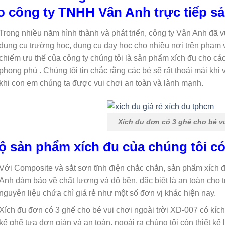
o công ty TNHH Vân Anh trực tiếp sản
Trong nhiều năm hình thành và phát triển, công ty Vân Anh đã 
dụng cụ trường học, dụng cụ dạy học cho nhiều nơi trên phạm
chiếm ưu thế của công ty chúng tôi là sản phẩm xích đu cho cá
phong phú . Chúng tôi tin chắc rằng các bé sẽ rất thoải mái kh
khi con em chúng ta được vui chơi an toàn và lành mạnh.
Xích đu đơn có 3 ghế cho bé v
ộ sản phẩm xích đu của chúng tôi c
Với Composite và sắt sơn tĩnh điện chắc chắn, sản phẩm xích 
Anh đảm bảo về chất lượng và độ bền, đặc biệt là an toàn cho t
nguyên liệu chứa chì giá rẻ như một số đơn vị khác hiện nay.
Xích đu đơn có 3 ghế cho bé vui chơi ngoài trời XD-007 có kích 
kế ghế tựa đơn giản và an toàn, ngoài ra chúng tôi còn thiết kế 