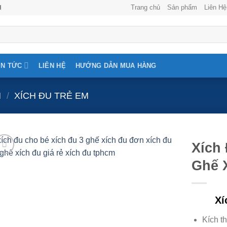
Trang chủ
Sản phẩm
Liên Hệ
H
IN TỨC
LIÊN HỆ
HƯỚNG DẪN MUA HÀNG
N
/
XÍCH ĐU TRẺ EM
Xích
Ghế 
Xí
Kích t