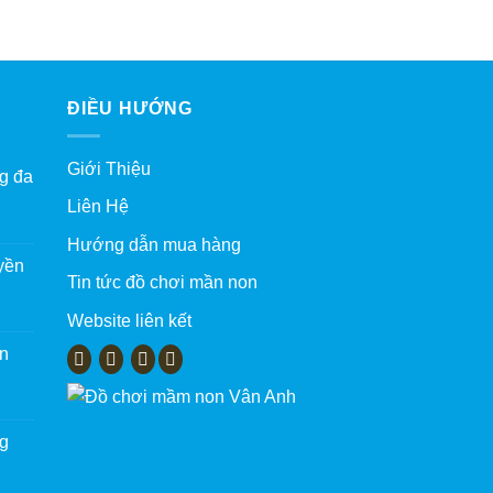
ĐIỀU HƯỚNG
Giới Thiệu
g đa
Liên Hệ
Hướng dẫn mua hàng
yền
Tin tức đồ chơi mần non
Website liên kết
àn
ng