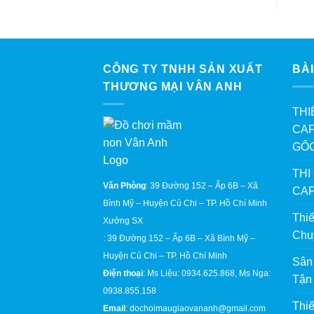
CÔNG TY TNHH SẢN XUẤT
BÀI
THƯƠNG MẠI VÂN ANH
THI
CAF
GỐ
THI
Văn Phòng
: 39 Đường 152 – Ấp 6B – Xã
CAF
Bình Mỹ – Huyện Củ Chi – TP. Hồ Chí Minh
Thi
Xưởng SX
Chu
: 39 Đường 152 – Ấp 6B – Xã Bình Mỹ –
Huyện Củ Chi – TP. Hồ Chí Minh
Sân
Điện thoại
: Ms Liệu: 0934.625.868, Ms Nga:
Tận
0938.855.158
Thi
Email
: dochoimaugiaovananh@gmail.com