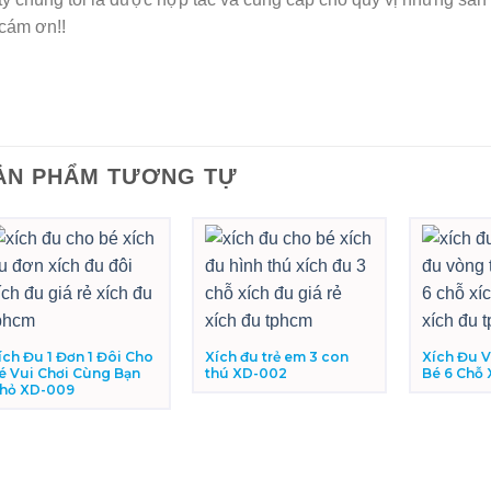
cám ơn!!
ẢN PHẨM TƯƠNG TỰ
ích Đu 1 Đơn 1 Đôi Cho
Xích đu trẻ em 3 con
Xích Đu 
é Vui Chơi Cùng Bạn
thú XD-002
Bé 6 Chỗ
hỏ XD-009