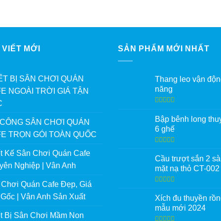
 VIẾT MỚI
SẢN PHẨM MỚI NHẤT
ẾT BỊ SÂN CHƠI QUÁN
Thang leo vận độn
năng
E NGOÀI TRỜI GIÁ TẬN
C
Được xếp
hạng
5.00
5
Bập bênh long thu
 CÔNG SÂN CHƠI QUÁN
sao
6 ghế
E TRỌN GÓI TOÀN QUỐC
Được xếp
ết Kế Sân Chơi Quán Cafe
hạng
5.00
5
Cầu trượt sắn 2 s
sao
yên Nghiệp | Vân Anh
mặt nạ thỏ CT-002
 Chơi Quán Cafe Đẹp, Giá
Được xếp
hạng
5.00
5
 Gốc | Vân Anh Sản Xuất
Xích đu thuyền rồ
sao
mẫu mới 2024
ết Bị Sân Chơi Mầm Non