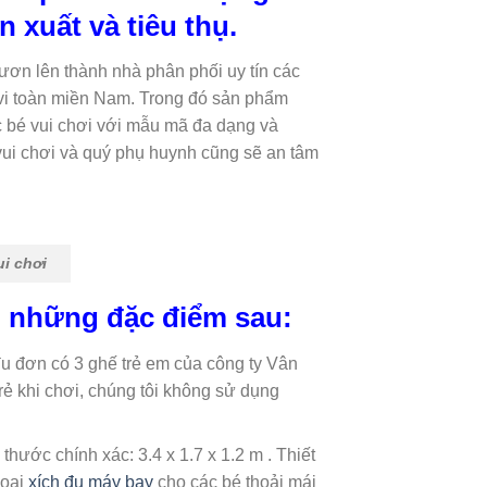
 xuất và tiêu thụ.
vươn lên thành nhà phân phối uy tín các
 vi toàn miền Nam. Trong đó sản phẩm
c bé vui chơi với mẫu mã đa dạng và
i vui chơi và quý phụ huynh cũng sẽ an tâm
ui chơi
ó những đặc điểm sau:
đu đơn có 3 ghế trẻ em của công ty Vân
rẻ khi chơi, chúng tôi không sử dụng
thước chính xác: 3.4 x 1.7 x 1.2 m . Thiết
loại
xích đu máy bay
cho các bé thoải mái