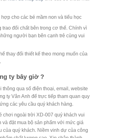
 hợp cho các bé mầm non và tiểu học
trao đổi chất bên trong cơ thể. Chính vì
 những người bạn bên cạnh trẻ cùng vui
hể thay đổi thiết kế theo mong muốn của
.
ng ty bây giờ ?
 thông qua số điện thoại, email, website
ng ty Vân Anh để trực tiếp tham quan quy
p ứng các yêu cầu quý khách hàng.
é chơi ngoài trời XD-007 quý khách vui
nh và đặt mua bộ sản phẩm với mức giá
ầu của quý khách. Niềm vinh dự của công
n phẩm chất lượng cao. Xin chân thành