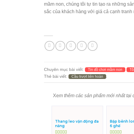
mầm non, chúng tôi tự tin tạo ra những sả
sắc của khách hàng với giá cả cạnh tranh n
Chuyên mục bài viết:
Tin đồ chơi mầm non
Tổ
Thẻ bài viết:
.
Cầu trượt liên hoàn
Xe
m thêm các sản phẩm mới nhất tại 
Thang leo vận động đa
Bập bênh lo
năng
6 ghế