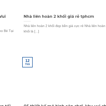
Vui
Nhà liên hoàn 2 khối giá rẻ tphcm
Nhà liên hoàn 2 khối đẹp bền giá cực rẻ Nhà liên hoàn
o Bé Tại
khối là [...]
12
Th5
n tối
05 thiết kế mô hình sân chơi, khu vui c