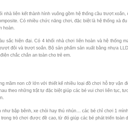
ối nhà liên kết thành hình vuông gồm hệ thống cầu trượt xoắn,
omposite. Có nhiều chức năng chơi, đặc biệt là hệ thống xà đu
ên hoàn.
màu sắc hiện đại. Có 4 khối nhà chơi liên hoàn và hệ thống 
, trượt đôi và trượt soắn. Bộ sản phẩm sản xuất bằng nhựa L
 điện chắc chắn an toàn cho trẻ em.
ộng mầm non cỡ lớn với thiết kế nhiều loại đồ chơi hỗ trợ vận 
hau theo những trật tự đặc biệt giúp các bé vui chơi liên tục, t
n.
n như bập bênh, xe chòi hay thú nhún… các bé chỉ chơi 1 mình
ể trong trò chơi được đề cao, từ đó giúp các bé phát triển toàn 