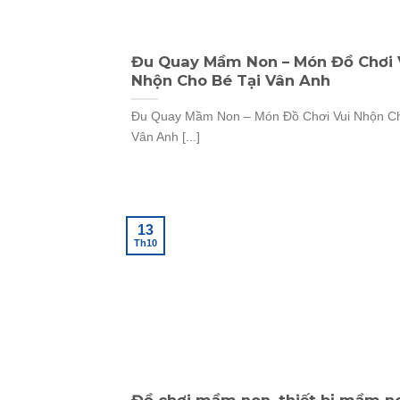
Đu Quay Mầm Non – Món Đồ Chơi 
Nhộn Cho Bé Tại Vân Anh
Đu Quay Mầm Non – Món Đồ Chơi Vui Nhộn Ch
Vân Anh [...]
13
Th10
Đồ chơi mầm non, thiết bị mầm no