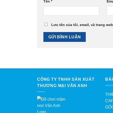
Tên
*
Ema
Lưu tên của tôi, email, và trang web
CÔNG TY TNHH SẢN XUẤT
BÀI
THƯƠNG MẠI VÂN ANH
THI
CAF
GỐ