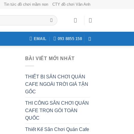
Tin tức đồ chơi mầm non
CTY đồ chơi Vân Anh
EMAIL
093 8855 158
BÀI VIẾT MỚI NHẤT
THIẾT BỊ SÂN CHƠI QUÁN
CAFE NGOÀI TRỜI GIÁ TẬN
GỐC
THI CÔNG SÂN CHƠI QUÁN
CAFE TRỌN GÓI TOÀN
QUỐC
Thiết Kế Sân Chơi Quán Cafe