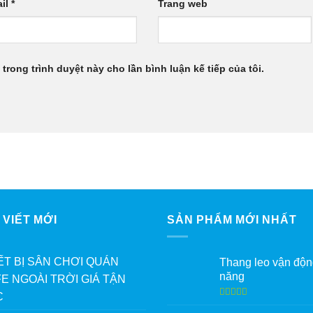
il
*
Trang web
 trong trình duyệt này cho lần bình luận kế tiếp của tôi.
 VIẾT MỚI
SẢN PHẨM MỚI NHẤT
ẾT BỊ SÂN CHƠI QUÁN
Thang leo vận độn
năng
E NGOÀI TRỜI GIÁ TẬN
C
Được xếp