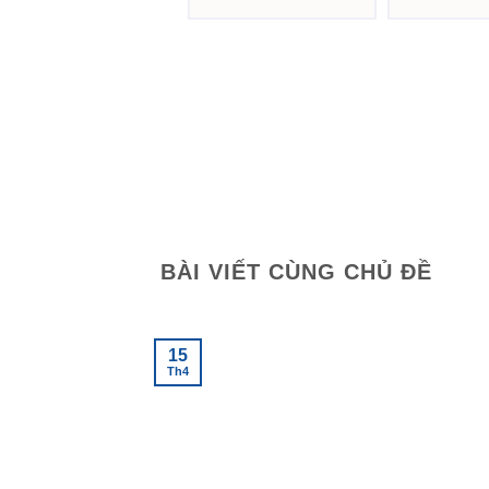
Được xếp
Được xếp
hạng
5.00
5
hạng
5.00
5
sao
sao
BÀI VIẾT CÙNG CHỦ ĐỀ
15
Th4