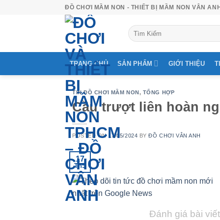
Skip
ĐỒ CHƠI MẦM NON - THIẾT BỊ MẦM NON VÂN AN
to
Tìm
content
kiếm:
TRANG CHỦ
SẢN PHẨM
GIỚI THIỆU
T
TIN ĐỒ CHƠI MẦM NON
,
TỔNG HỢP
Cầu trượt liên hoàn ngo
POSTED ON
17/05/2024
BY
ĐỒ CHƠI VÂN ANH
17
Th5
Đánh giá bài viết