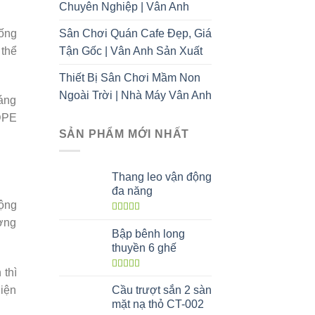
Chuyên Nghiệp | Vân Anh
Sân Chơi Quán Cafe Đẹp, Giá
 ống
Tận Gốc | Vân Anh Sản Xuất
 thể
Thiết Bị Sân Chơi Mầm Non
Ngoài Trời | Nhà Máy Vân Anh
máng
LDPE
SẢN PHẨM MỚI NHẤT
Thang leo vận động
đa năng
động
Được xếp
ương
hạng
5.00
5
Bập bênh long
sao
thuyền 6 ghế
 thì
Được xếp
hạng
5.00
5
diện
Cầu trượt sắn 2 sàn
sao
mặt nạ thỏ CT-002