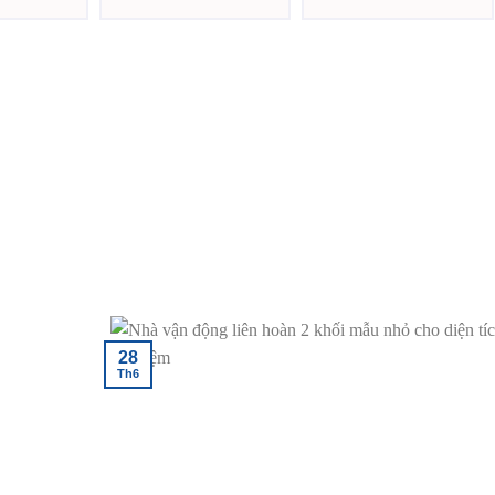
Được xếp
Được xếp
hạng
5.00
5
hạng
5.00
5
sao
sao
28
Th6