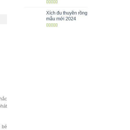
Được xếp
hạng
5.00
5
Xích đu thuyền rồng
sao
mẫu mới 2024
Được xếp
hạng
5.00
5
sao
chắc
phát
o bé