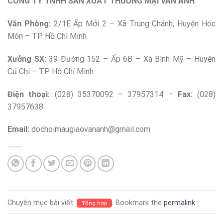
CÔNG TY TNHH SẢN XUẤT THƯƠNG MẠI VÂN ANH
Văn Phòng:
2/1E Ấp Mới 2 – Xã Trung Chánh, Huyện Hóc
Môn – TP. Hồ Chí Minh
Xưởng SX:
39 Đường 152 – Ấp 6B – Xã Bình Mỹ – Huyện
Củ Chi – TP. Hồ Chí Minh
Điện thoại:
(028) 35370092 – 37957314 –
Fax:
(028)
37957638
Email:
dochoimaugiaovananh@gmail.com
Chuyên mục bài viết:
. Bookmark the
permalink
.
Tổng hợp