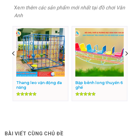
Xe
m thêm các sản phẩm mới nhất tại đồ chơi Vân
Anh
Thang leo vận động đa
Bập bênh long thuyền 6
năng
ghế
Được xếp
Được xếp
hạng
5.00
hạng
5.00
5 sao
5 sao
BÀI VIẾT CÙNG CHỦ ĐỀ