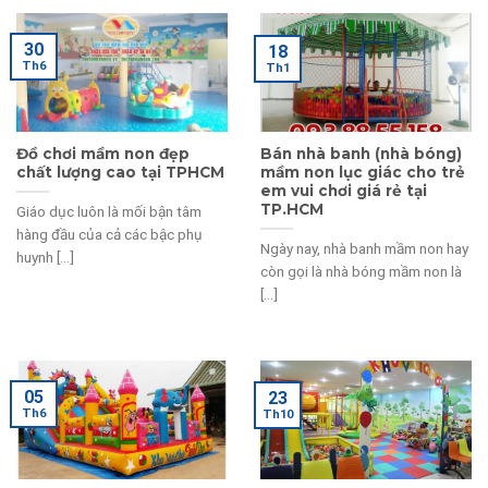
30
18
Th6
Th1
Đồ chơi mầm non đẹp
Bán nhà banh (nhà bóng)
chất lượng cao tại TPHCM
mầm non lục giác cho trẻ
em vui chơi giá rẻ tại
TP.HCM
Giáo dục luôn là mối bận tâm
hàng đầu của cả các bậc phụ
Ngày nay, nhà banh mầm non hay
huynh [...]
còn gọi là nhà bóng mầm non là
[...]
05
23
Th6
Th10