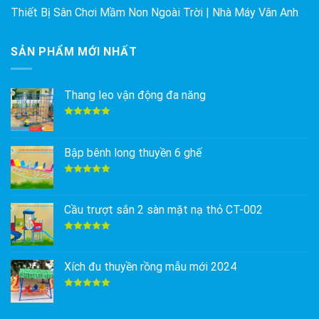
Thiết Bị Sân Chơi Mầm Non Ngoài Trời | Nhà Máy Vân Anh
SẢN PHẨM MỚI NHẤT
Thang leo vận động đa năng
Được xếp
hạng
5.00
5 sao
Bập bênh long thuyền 6 ghế
Được xếp
hạng
5.00
5 sao
Cầu trượt sắn 2 sàn mặt nạ thỏ CT-002
Được xếp
hạng
5.00
5 sao
Xích đu thuyền rồng mẫu mới 2024
Được xếp
hạng
5.00
5 sao