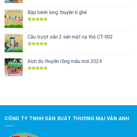
Được xếp
hạng
5.00
5 sao
Bập bênh long thuyền 6 ghế
Được xếp
hạng
5.00
5 sao
Cầu trượt sắn 2 sàn mặt nạ thỏ CT-002
Được xếp
hạng
5.00
5 sao
Xích đu thuyền rồng mẫu mới 2024
Được xếp
hạng
5.00
5 sao
CÔNG TY TNHH SẢN XUẤT THƯƠNG MẠI VÂN ANH