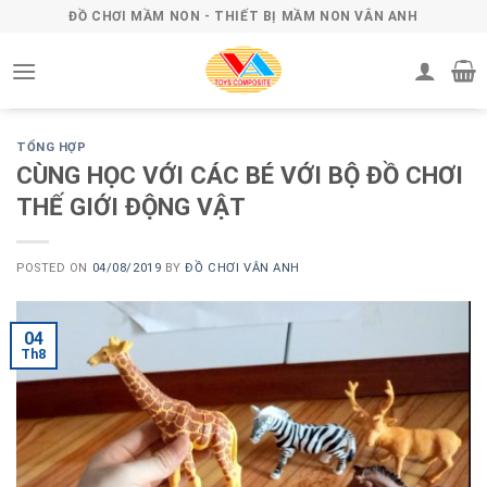
Skip
ĐỒ CHƠI MẦM NON - THIẾT BỊ MẦM NON VÂN ANH
to
content
TỔNG HỢP
CÙNG HỌC VỚI CÁC BÉ VỚI BỘ ĐỒ CHƠI
THẾ GIỚI ĐỘNG VẬT
POSTED ON
04/08/2019
BY
ĐỒ CHƠI VÂN ANH
04
Th8