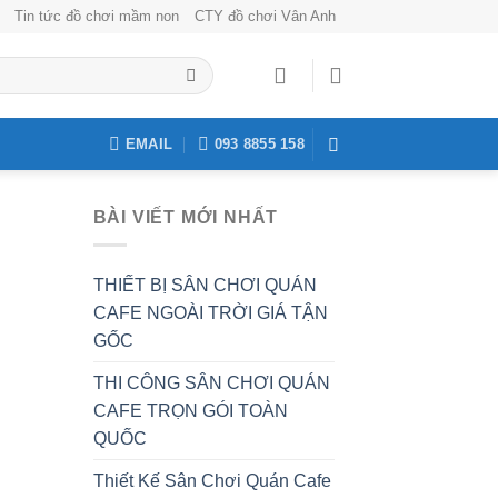
Tin tức đồ chơi mầm non
CTY đồ chơi Vân Anh
EMAIL
093 8855 158
BÀI VIẾT MỚI NHẤT
THIẾT BỊ SÂN CHƠI QUÁN
CAFE NGOÀI TRỜI GIÁ TẬN
GỐC
THI CÔNG SÂN CHƠI QUÁN
CAFE TRỌN GÓI TOÀN
QUỐC
Thiết Kế Sân Chơi Quán Cafe