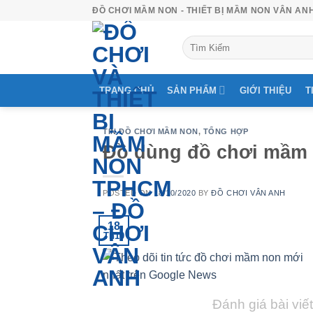
Skip
ĐỒ CHƠI MẦM NON - THIẾT BỊ MẦM NON VÂN AN
to
Tìm
content
kiếm:
TRANG CHỦ
SẢN PHẨM
GIỚI THIỆU
T
TIN ĐỒ CHƠI MẦM NON
,
TỔNG HỢP
Đồ dùng đồ chơi mầm
POSTED ON
18/10/2020
BY
ĐỒ CHƠI VÂN ANH
18
Th10
Đánh giá bài viết