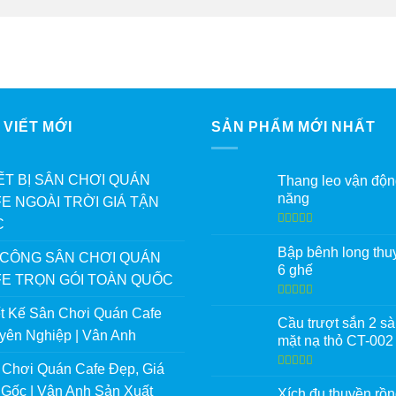
 VIẾT MỚI
SẢN PHẨM MỚI NHẤT
ẾT BỊ SÂN CHƠI QUÁN
Thang leo vận độn
năng
E NGOÀI TRỜI GIÁ TẬN
C
Được xếp
hạng
5.00
5
Bập bênh long thu
 CÔNG SÂN CHƠI QUÁN
sao
6 ghế
E TRỌN GÓI TOÀN QUỐC
Được xếp
ết Kế Sân Chơi Quán Cafe
hạng
5.00
5
Cầu trượt sắn 2 s
sao
yên Nghiệp | Vân Anh
mặt nạ thỏ CT-002
 Chơi Quán Cafe Đẹp, Giá
Được xếp
hạng
5.00
5
 Gốc | Vân Anh Sản Xuất
Xích đu thuyền rồ