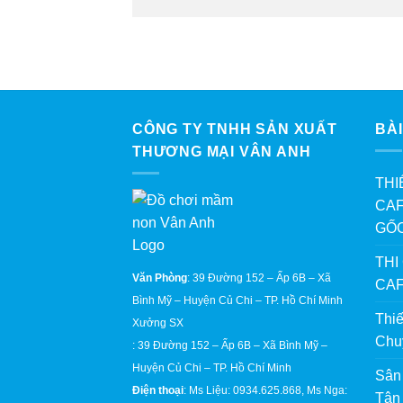
CÔNG TY TNHH SẢN XUẤT
BÀI
THƯƠNG MẠI VÂN ANH
THI
CAF
GỐ
THI
Văn Phòng
: 39 Đường 152 – Ấp 6B – Xã
CAF
Bình Mỹ – Huyện Củ Chi – TP. Hồ Chí Minh
Thi
Xưởng SX
Chu
: 39 Đường 152 – Ấp 6B – Xã Bình Mỹ –
Huyện Củ Chi – TP. Hồ Chí Minh
Sân
Điện thoại
: Ms Liệu: 0934.625.868, Ms Nga:
Tận