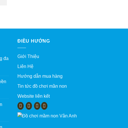
ĐIỀU HƯỚNG
Giới Thiệu
g đa
Liên Hệ
Hướng dẫn mua hàng
yền
Tin tức đồ chơi mần non
Website liên kết
àn
ng