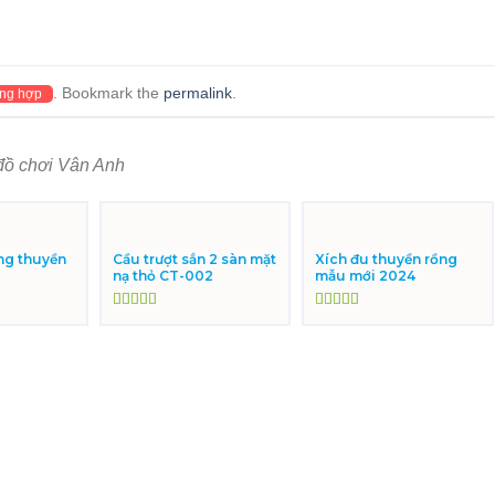
. Bookmark the
permalink
.
ng hợp
đồ chơi Vân Anh
ng thuyền
Cầu trượt sắn 2 sàn mặt
Xích đu thuyền rồng
nạ thỏ CT-002
mẫu mới 2024
Được xếp
Được xếp
hạng
5.00
5
hạng
5.00
5
sao
sao