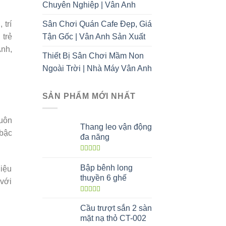
Chuyên Nghiệp | Vân Anh
Sân Chơi Quán Cafe Đẹp, Giá
 trí
Tận Gốc | Vân Anh Sản Xuất
trẻ
Anh,
Thiết Bị Sân Chơi Mầm Non
Ngoài Trời | Nhà Máy Vân Anh
SẢN PHẨM MỚI NHẤT
luôn
Thang leo vận động
 bậc
đa năng
Được xếp
hạng
5.00
5
Bập bênh long
hiệu
sao
thuyền 6 ghế
 với
Được xếp
hạng
5.00
5
Cầu trượt sắn 2 sàn
sao
mặt nạ thỏ CT-002