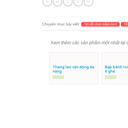
Chuyên mục bài viết:
Tin đồ chơi mầm non
Tổ
Xe
m thêm các sản phẩm mới nhất tại 
Thang leo vận động đa
Bập bênh lo
năng
6 ghế
Được xếp
Được xếp
hạng
5.00
5
hạng
5.00
5
sao
sao