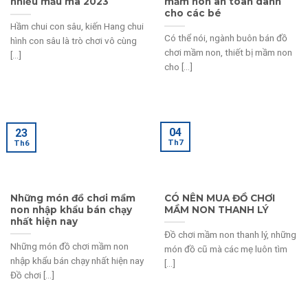
nhiều mẫu mã 2023
mầm non an toàn dành
cho các bé
Hầm chui con sâu, kiến Hang chui
Có thể nói, ngành buôn bán đồ
hình con sâu là trò chơi vô cùng
chơi mầm non, thiết bị mầm non
[...]
cho [...]
04
23
Th7
Th6
Những món đồ chơi mầm
CÓ NÊN MUA ĐỒ CHƠI
non nhập khẩu bán chạy
MẦM NON THANH LÝ
nhất hiện nay
Đồ chơi mầm non thanh lý, những
Những món đồ chơi mầm non
món đồ cũ mà các mẹ luôn tìm
nhập khẩu bán chạy nhất hiện nay
[...]
Đồ chơi [...]