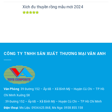
hạng
5.00
5 sao
Xích đu thuyền rồng mẫu mới 2024
Được xếp
hạng
5.00
5 sao
CÔNG TY TNHH SẢN XUẤT THƯƠNG MẠI VÂN ANH
Văn Phòng
: 39 Đường 152 – Ấp 6B – Xã Bình Mỹ – Huyện Củ Chi – TP. Hồ
Chí Minh Xưởng SX
: 39 Đường 152 – Ấp 6B – Xã Bình Mỹ – Huyện Củ Chi – TP. Hồ Chí Minh
Điện thoại
: Ms Liệu: 0934.625.868, Ms Nga: 0938.855.158