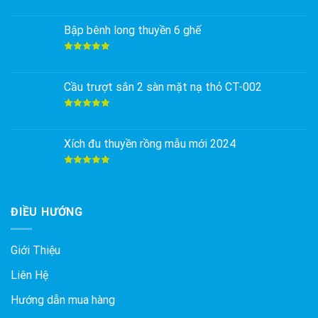
Được xếp
hạng
5.00
5 sao
Bập bênh long thuyền 6 ghế
Được xếp
hạng
5.00
5 sao
Cầu trượt sắn 2 sàn mặt nạ thỏ CT-002
Được xếp
hạng
5.00
5 sao
Xích đu thuyền rồng mẫu mới 2024
Được xếp
hạng
5.00
5 sao
ĐIỀU HƯỚNG
Giới Thiệu
Liên Hệ
Hướng dẫn mua hàng