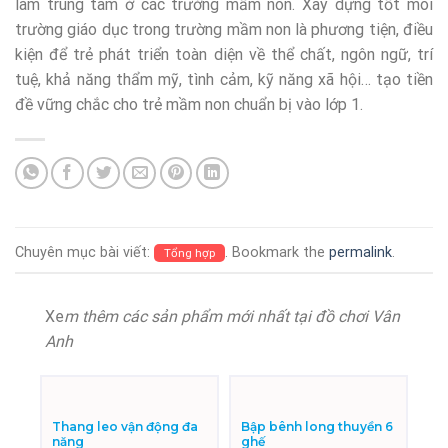
làm trung tâm ở các trường mầm non. Xây dựng tốt môi
trường giáo dục trong trường mầm non là phương tiện, điều
kiện để trẻ phát triển toàn diện về thể chất, ngôn ngữ, trí
tuệ, khả năng thẩm mỹ, tình cảm, kỹ năng xã hội… tạo tiền
đề vững chắc cho trẻ mầm non chuẩn bị vào lớp 1.
Chuyên mục bài viết:
. Bookmark the
permalink
.
Tổng hợp
Xe
m thêm các sản phẩm mới nhất tại đồ chơi Vân
Anh
Thang leo vận động đa
Bập bênh long thuyền 6
năng
ghế