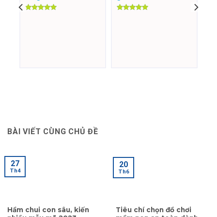
Được xếp
Được xếp
hạng
5.00
hạng
5.00
5 sao
5 sao
BÀI VIẾT CÙNG CHỦ ĐỀ
27
20
Th4
Th6
Hầm chui con sâu, kiến
Tiêu chí chọn đồ chơi