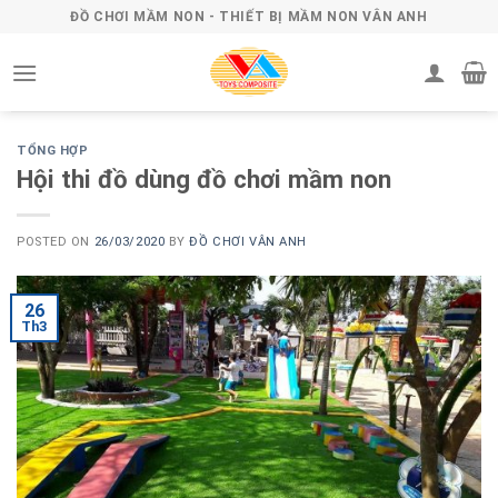
Skip
ĐỒ CHƠI MẦM NON - THIẾT BỊ MẦM NON VÂN ANH
to
content
TỔNG HỢP
Hội thi đồ dùng đồ chơi mầm non
POSTED ON
26/03/2020
BY
ĐỒ CHƠI VÂN ANH
26
Th3