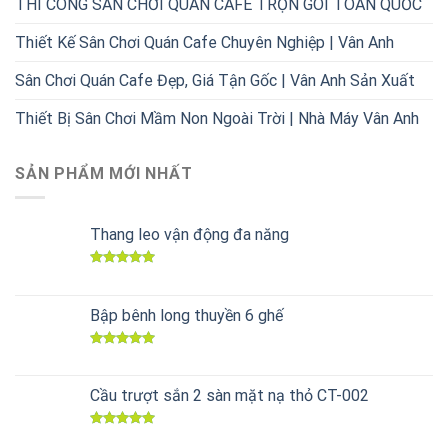
THI CÔNG SÂN CHƠI QUÁN CAFE TRỌN GÓI TOÀN QUỐC
Thiết Kế Sân Chơi Quán Cafe Chuyên Nghiệp | Vân Anh
Sân Chơi Quán Cafe Đẹp, Giá Tận Gốc | Vân Anh Sản Xuất
Thiết Bị Sân Chơi Mầm Non Ngoài Trời | Nhà Máy Vân Anh
SẢN PHẨM MỚI NHẤT
Thang leo vận động đa năng
Được xếp
hạng
5.00
5 sao
Bập bênh long thuyền 6 ghế
Được xếp
hạng
5.00
5 sao
Cầu trượt sắn 2 sàn mặt nạ thỏ CT-002
Được xếp