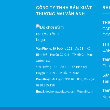
CÔNG TY TNHH SẢN XUẤT
BÀI
THƯƠNG MẠI VÂN ANH
THI
CAF
GỐ
THI
Văn Phòng
: 39 Đường 152 – Ấp 6B – Xã
CAF
Bình Mỹ – Huyện Củ Chi – TP. Hồ Chí Minh
Thi
Xưởng SX
Chu
: 39 Đường 152 – Ấp 6B – Xã Bình Mỹ –
Huyện Củ Chi – TP. Hồ Chí Minh
Sân
Điện thoại
: Ms Liệu: 0934.625.868, Ms Nga:
Tận
0938.855.158
Thi
Email
: dochoimaugiaovananh@gmail.com
Ngoà