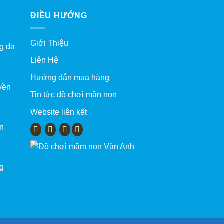
ĐIỀU HƯỚNG
Giới Thiệu
g đa
Liên Hệ
Hướng dẫn mua hàng
yền
Tin tức đồ chơi mần non
Website liên kết
àn
ng