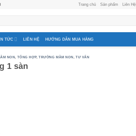
Trang chủ
Sản phẩm
Liên Hệ
H
IN TỨC
LIÊN HỆ
HƯỚNG DẪN MUA HÀNG
MẦM NON
,
TỔNG HỢP
,
TRƯỜNG MẦM NON
,
TƯ VẤN
g 1 sàn