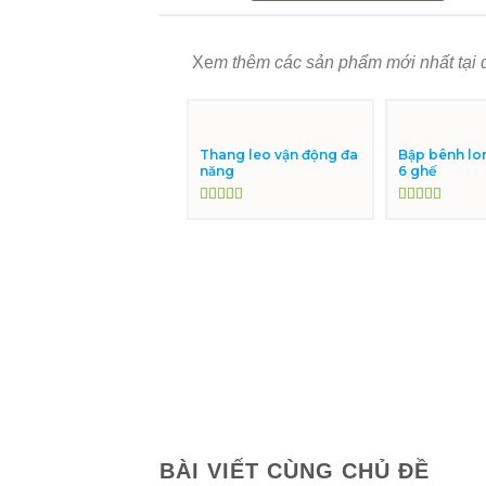
Xe
m thêm các sản phẩm mới nhất tại 
Thang leo vận động đa
Bập bênh lo
năng
6 ghế
Được xếp
Được xếp
hạng
5.00
5
hạng
5.00
5
sao
sao
BÀI VIẾT CÙNG CHỦ ĐỀ