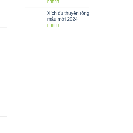
Được xếp
hạng
5.00
5
Xích đu thuyền rồng
sao
mẫu mới 2024
Được xếp
hạng
5.00
5
sao