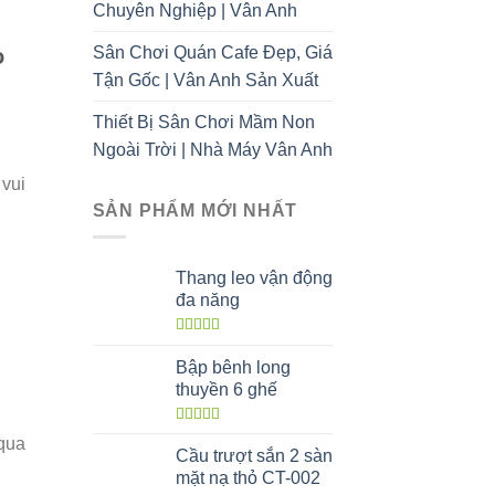
Chuyên Nghiệp | Vân Anh
Sân Chơi Quán Cafe Đẹp, Giá
o
Tận Gốc | Vân Anh Sản Xuất
Thiết Bị Sân Chơi Mầm Non
Ngoài Trời | Nhà Máy Vân Anh
 vui
SẢN PHẨM MỚI NHẤT
Thang leo vận động
đa năng
Được xếp
hạng
5.00
5
Bập bênh long
sao
thuyền 6 ghế
Được xếp
 qua
hạng
5.00
5
Cầu trượt sắn 2 sàn
sao
mặt nạ thỏ CT-002