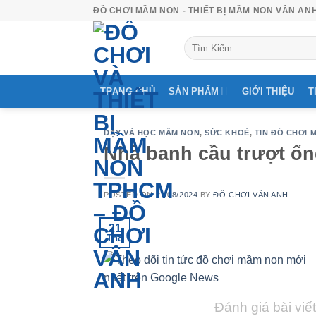
Skip
ĐỒ CHƠI MẦM NON - THIẾT BỊ MẦM NON VÂN AN
to
Tìm
content
kiếm:
TRANG CHỦ
SẢN PHẨM
GIỚI THIỆU
T
DẠY VÀ HỌC MẦM NON
,
SỨC KHOẺ
,
TIN ĐỒ CHƠI 
Nhà banh cầu trượt ốn
POSTED ON
21/08/2024
BY
ĐỒ CHƠI VÂN ANH
21
Th8
Đánh giá bài viết