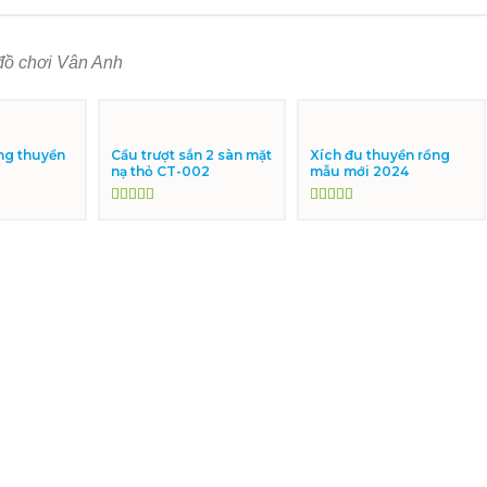
đồ chơi Vân Anh
ng thuyền
Cầu trượt sắn 2 sàn mặt
Xích đu thuyền rồng
nạ thỏ CT-002
mẫu mới 2024
Được xếp
Được xếp
hạng
5.00
5
hạng
5.00
5
sao
sao