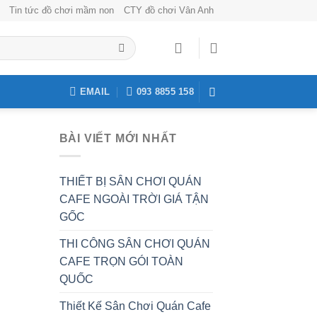
Tin tức đồ chơi mầm non
CTY đồ chơi Vân Anh
EMAIL
093 8855 158
BÀI VIẾT MỚI NHẤT
THIẾT BỊ SÂN CHƠI QUÁN
CAFE NGOÀI TRỜI GIÁ TẬN
GỐC
THI CÔNG SÂN CHƠI QUÁN
CAFE TRỌN GÓI TOÀN
QUỐC
Thiết Kế Sân Chơi Quán Cafe