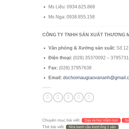
Ms Liệu: 0934.625.868
Ms Nga: 0938.855.158
CÔNG TY TNHH SẢN XUẤT THƯƠNG M
Văn phòng & Xưởng sản xuất:
Số 12,
Điện thoại:
(028) 35370092 – 3795731
Fax:
(028) 37957638
Email:
dochoimaugiaovananh@gmail.
Chuyên mục bài viết:
Dạy và học mầm non
Sứ
Thẻ bài viết:
.
Nhà banh cầu trượt ống 1 sàn