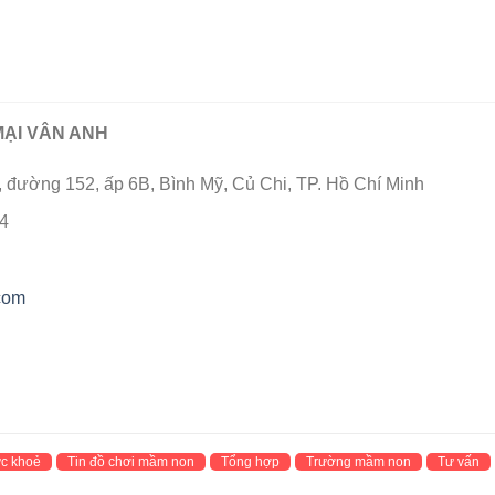
ẠI VÂN ANH
 đường 152, ấp 6B, Bình Mỹ, Củ Chi, TP. Hồ Chí Minh
4
com
c khoẻ
Tin đồ chơi mầm non
Tổng hợp
Trường mầm non
Tư vấn