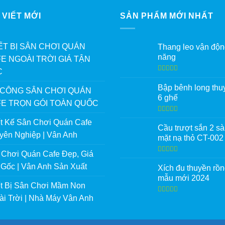
 VIẾT MỚI
SẢN PHẨM MỚI NHẤT
ẾT BỊ SÂN CHƠI QUÁN
Thang leo vận độn
năng
E NGOÀI TRỜI GIÁ TẬN
C
Được xếp
hạng
5.00
5
Bập bênh long thu
 CÔNG SÂN CHƠI QUÁN
sao
6 ghế
E TRỌN GÓI TOÀN QUỐC
Được xếp
ết Kế Sân Chơi Quán Cafe
hạng
5.00
5
Cầu trượt sắn 2 s
sao
yên Nghiệp | Vân Anh
mặt nạ thỏ CT-002
 Chơi Quán Cafe Đẹp, Giá
Được xếp
hạng
5.00
5
 Gốc | Vân Anh Sản Xuất
Xích đu thuyền rồ
sao
mẫu mới 2024
ết Bị Sân Chơi Mầm Non
i Trời | Nhà Máy Vân Anh
Được xếp
hạng
5.00
5
sao