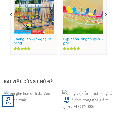
Thang leo vận động đa
Bập bênh long thuyền 6
năng
ghế
Được xếp
Được xếp
hạng
5.00
hạng
5.00
5 sao
5 sao
BÀI VIẾT CÙNG CHỦ ĐỀ
18
27
Th2
Th9