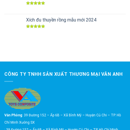
Được xếp
hạng
5.00
5 sao
Xích đu thuyền rồng mẫu mới 2024
Được xếp
hạng
5.00
5 sao
CÔNG TY TNHH SẢN XUẤT THƯƠNG MẠI VÂN ANH
Văn Phòng
: 39 Đường 152 – Ấp 6B – Xã Bình Mỹ – Huyện Củ Chi – TP. Hồ
Chí Minh Xưởng SX
: 39 Đường 152 – Ấp 6B – Xã Bình Mỹ – Huyện Củ Chi – TP. Hồ Chí Minh