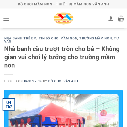
Skip
ĐỒ CHƠI MẦM NON - THIẾT BỊ MẦM NON VÂN ANH
to
content
NHÀ BANH TRẺ EM
,
TIN ĐỒ CHƠI MẦM NON
,
TRƯỜNG MẦM NON
,
TƯ
VẤN
Nhà banh cầu trượt tròn cho bé – Không
gian vui chơi lý tưởng cho trường mầm
non
POSTED ON
04/07/2026
BY
ĐỒ CHƠI VÂN ANH
04
Th7