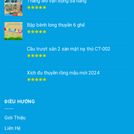
Thang leo vận động đa năng
Được xếp
hạng
5.00
5 sao
Bập bênh long thuyền 6 ghế
Được xếp
hạng
5.00
5 sao
Cầu trượt sắn 2 sàn mặt nạ thỏ CT-002
Được xếp
hạng
5.00
5 sao
Xích đu thuyền rồng mẫu mới 2024
Được xếp
hạng
5.00
5 sao
ĐIỀU HƯỚNG
Giới Thiệu
Liên Hệ