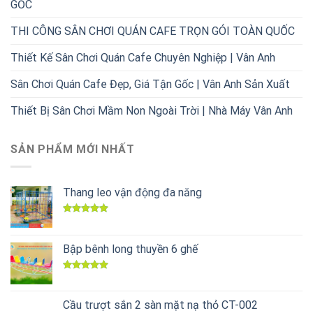
GỐC
THI CÔNG SÂN CHƠI QUÁN CAFE TRỌN GÓI TOÀN QUỐC
Thiết Kế Sân Chơi Quán Cafe Chuyên Nghiệp | Vân Anh
Sân Chơi Quán Cafe Đẹp, Giá Tận Gốc | Vân Anh Sản Xuất
Thiết Bị Sân Chơi Mầm Non Ngoài Trời | Nhà Máy Vân Anh
SẢN PHẨM MỚI NHẤT
Thang leo vận động đa năng
Được xếp
hạng
5.00
5 sao
Bập bênh long thuyền 6 ghế
Được xếp
hạng
5.00
5 sao
Cầu trượt sắn 2 sàn mặt nạ thỏ CT-002