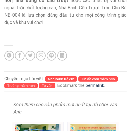
non
,
nhà bóng có cầu trượt
hoặc các thiết bị vui chơi
ngoài trời chất lượng cao, Nhà Banh Cầu Trượt Tròn Cho Bé
NB-004 là lựa chọn đáng đầu tư cho mọi công trình giáo
dục và khu vui chơi.
Chuyên mục bài viết:
Nhà banh trẻ em
Tin đồ chơi mầm non
. Bookmark the
permalink
.
Trường mầm non
Tư vấn
Xe
m thêm các sản phẩm mới nhất tại đồ chơi Vân
Anh