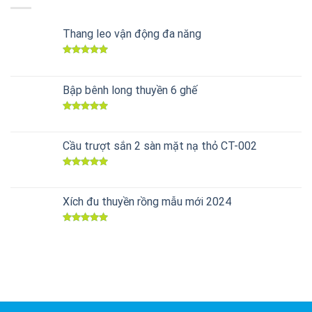
Thang leo vận động đa năng
Được xếp
hạng
5.00
5 sao
Bập bênh long thuyền 6 ghế
Được xếp
hạng
5.00
5 sao
Cầu trượt sắn 2 sàn mặt nạ thỏ CT-002
Được xếp
hạng
5.00
5 sao
Xích đu thuyền rồng mẫu mới 2024
Được xếp
hạng
5.00
5 sao