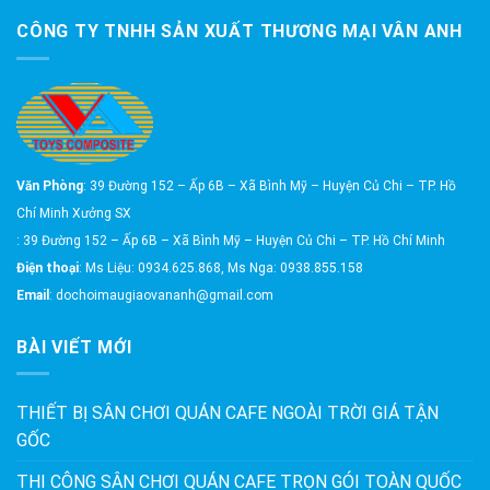
CÔNG TY TNHH SẢN XUẤT THƯƠNG MẠI VÂN ANH
Văn Phòng
: 39 Đường 152 – Ấp 6B – Xã Bình Mỹ – Huyện Củ Chi – TP. Hồ
Chí Minh Xưởng SX
: 39 Đường 152 – Ấp 6B – Xã Bình Mỹ – Huyện Củ Chi – TP. Hồ Chí Minh
Điện thoại
: Ms Liệu: 0934.625.868, Ms Nga: 0938.855.158
Email
: dochoimaugiaovananh@gmail.com
BÀI VIẾT MỚI
THIẾT BỊ SÂN CHƠI QUÁN CAFE NGOÀI TRỜI GIÁ TẬN
GỐC
THI CÔNG SÂN CHƠI QUÁN CAFE TRỌN GÓI TOÀN QUỐC