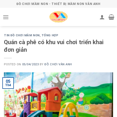
Skip
ĐỒ CHƠI MẦM NON - THIẾT BỊ MẦM NON VÂN ANH
to
content
TIN ĐỒ CHƠI MẦM NON
,
TỔNG HỢP
Quán cà phê có khu vui chơi triển khai
đơn giản
POSTED ON
05/04/2023
BY
ĐỒ CHƠI VÂN ANH
05
Th4