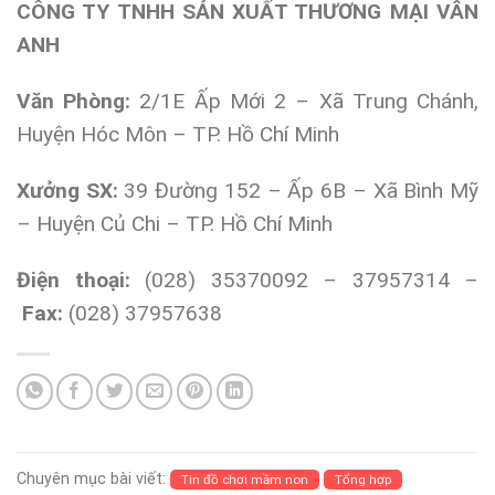
CÔNG TY TNHH SẢN XUẤT THƯƠNG MẠI VÂN
ANH
Văn Phòng:
2/1E Ấp Mới 2 – Xã Trung Chánh,
Huyện Hóc Môn – TP. Hồ Chí Minh
Xưởng SX:
39 Đường 152 – Ấp 6B – Xã Bình Mỹ
– Huyện Củ Chi – TP. Hồ Chí Minh
Điện thoại:
(028) 35370092 – 37957314 –
Fax:
(028) 37957638
Chuyên mục bài viết:
Tin đồ chơi mầm non
Tổng hợp