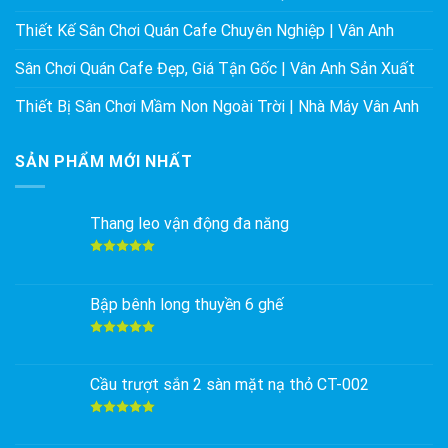
Thiết Kế Sân Chơi Quán Cafe Chuyên Nghiệp | Vân Anh
Sân Chơi Quán Cafe Đẹp, Giá Tận Gốc | Vân Anh Sản Xuất
Thiết Bị Sân Chơi Mầm Non Ngoài Trời | Nhà Máy Vân Anh
SẢN PHẨM MỚI NHẤT
Thang leo vận động đa năng
Được xếp
hạng
5.00
5 sao
Bập bênh long thuyền 6 ghế
Được xếp
hạng
5.00
5 sao
Cầu trượt sắn 2 sàn mặt nạ thỏ CT-002
Được xếp
hạng
5.00