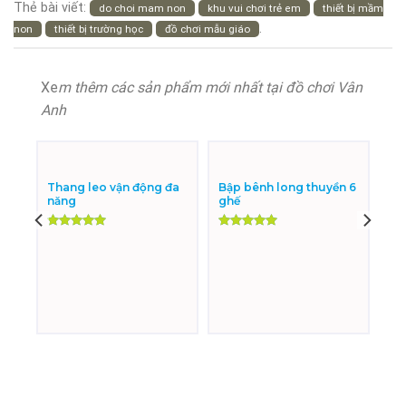
Thẻ bài viết:
do choi mam non
khu vui chơi trẻ em
thiết bị mầm
.
non
thiết bị trường học
đồ chơi mẫu giáo
Xe
m thêm các sản phẩm mới nhất tại đồ chơi Vân
Anh
Thang leo vận động đa
Bập bênh long thuyền 6
năng
ghế
Được xếp
Được xếp
hạng
5.00
hạng
5.00
5 sao
5 sao