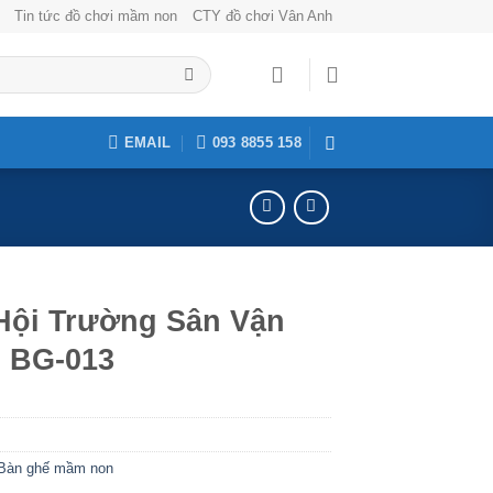
Tin tức đồ chơi mầm non
CTY đồ chơi Vân Anh
EMAIL
093 8855 158
Hội Trường Sân Vận
 BG-013
3
Bàn ghế mầm non