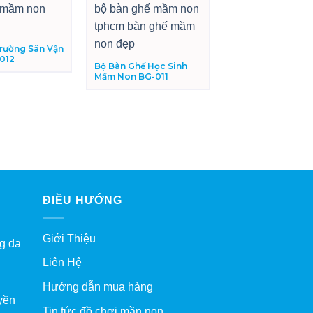
Trường Sân Vận
012
Bộ Bàn Ghế Học Sinh
Bàn Ghế Gỗ Mầm 
Mầm Non BG-011
BG-007
ĐIỀU HƯỚNG
Giới Thiệu
g đa
Liên Hệ
Hướng dẫn mua hàng
yền
Tin tức đồ chơi mần non