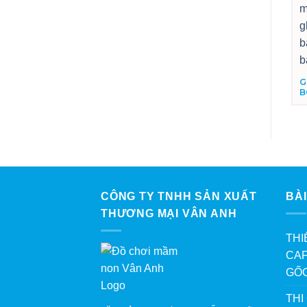
G
B
CÔNG TY TNHH SẢN XUẤT
BÀI
THƯƠNG MẠI VÂN ANH
THI
CAF
GỐ
THI