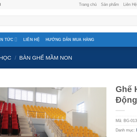
Trang chủ
Sản phẩm
Liên Hệ
H
IN TỨC
LIÊN HỆ
HƯỚNG DẪN MUA HÀNG
 HỌC
/
BÀN GHẾ MẦM NON
Ghế 
Động
Mã:
BG-01
Danh mục: