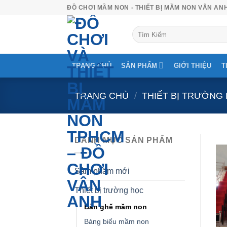
Skip
ĐỒ CHƠI MẦM NON - THIẾT BỊ MẦM NON VÂN AN
to
Tìm
content
kiếm:
TRANG CHỦ
SẢN PHẨM
GIỚI THIỆU
T
TRANG CHỦ
/
THIẾT BỊ TRƯỜNG
DANH MỤC SẢN PHẨM
Sảm phẩm mới
Thiết bị trường học
Bàn ghế mầm non
Bảng biểu mầm non