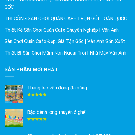
GỐC
THI CÔNG SÂN CHƠI QUÁN CAFE TRỌN GÓI TOÀN QUỐC
Thiết Kế Sân Chơi Quán Cafe Chuyên Nghiệp | Vân Anh
Sân Chơi Quán Cafe Đẹp, Giá Tận Gốc | Vân Anh Sản Xuất
Thiết Bị Sân Chơi Mầm Non Ngoài Trời | Nhà Máy Vân Anh
SẢN PHẨM MỚI NHẤT
Thang leo vận động đa năng
Được xếp
hạng
5.00
5 sao
Bập bênh long thuyền 6 ghế
Được xếp
hạng
5.00
5 sao