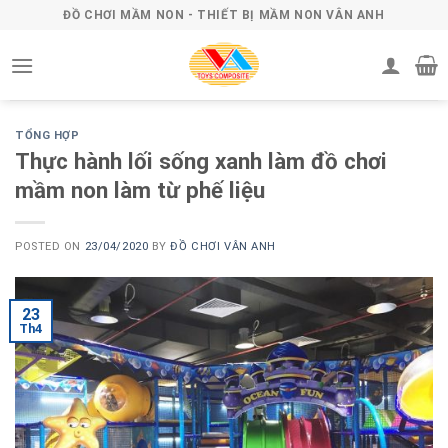
Skip
ĐỒ CHƠI MẦM NON - THIẾT BỊ MẦM NON VÂN ANH
to
content
TỔNG HỢP
Thực hành lối sống xanh làm đồ chơi
mầm non làm từ phế liệu
POSTED ON
23/04/2020
BY
ĐỒ CHƠI VÂN ANH
23
Th4