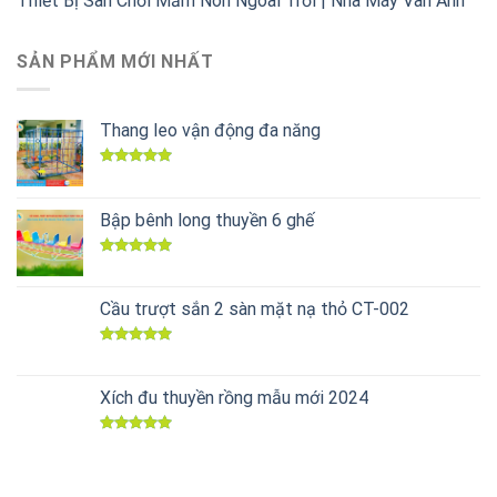
Thiết Bị Sân Chơi Mầm Non Ngoài Trời | Nhà Máy Vân Anh
SẢN PHẨM MỚI NHẤT
Thang leo vận động đa năng
Được xếp
hạng
5.00
5 sao
Bập bênh long thuyền 6 ghế
Được xếp
hạng
5.00
5 sao
Cầu trượt sắn 2 sàn mặt nạ thỏ CT-002
Được xếp
hạng
5.00
5 sao
Xích đu thuyền rồng mẫu mới 2024
Được xếp
hạng
5.00
5 sao