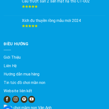
Cầu trượt sắn 2 sàn mặt nạ thỏ CT-002
Được xếp
hạng
5.00
5 sao
Xích đu thuyền rồng mẫu mới 2024
Được xếp
hạng
5.00
5 sao
ĐIỀU HƯỚNG
Giới Thiệu
Liên Hệ
Hướng dẫn mua hàng
Tin tức đồ chơi mần non
Website liên kết