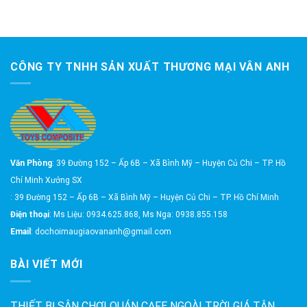
CÔNG TY TNHH SẢN XUẤT THƯƠNG MẠI VÂN ANH
Văn Phòng
: 39 Đường 152 – Ấp 6B – Xã Bình Mỹ – Huyện Củ Chi – TP. Hồ
Chí Minh Xưởng SX
: 39 Đường 152 – Ấp 6B – Xã Bình Mỹ – Huyện Củ Chi – TP. Hồ Chí Minh
Điện thoại
: Ms Liệu: 0934.625.868, Ms Nga: 0938.855.158
Email
: dochoimaugiaovananh@gmail.com
BÀI VIẾT MỚI
THIẾT BỊ SÂN CHƠI QUÁN CAFE NGOÀI TRỜI GIÁ TẬN