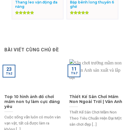
Thang leo vận động đa
Bập bênh long thuyền 6
năng
ghế
Được xếp
Được xếp
hạng
5.00
hạng
5.00
5 sao
5 sao
BÀI VIẾT CÙNG CHỦ ĐỀ
11
23
Th7
Th2
Top 10 hình ảnh đồ chơi
Thiết Kế Sân Chơi Mầm
mầm non tự làm cực đáng
Non Ngoài Trời | Vân Anh
yêu
Thiết Kế Sân Chơi Mầm Non
Cuộc sống vẫn luôn có muôn vàn
Theo Tiêu Chuẩn Hiện Đại Một
vạn vật, tất cả được làm ra
sân chơi đẹp [...]
không [...]