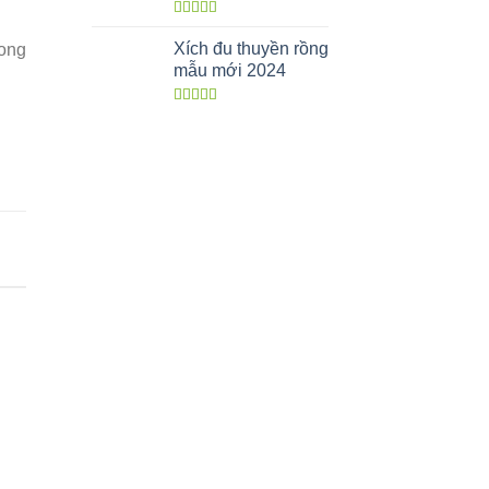
Được xếp
hạng
5.00
5
Xích đu thuyền rồng
ong
sao
mẫu mới 2024
Được xếp
hạng
5.00
5
sao