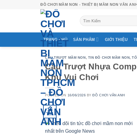
Skip
ĐỒ CHƠI MẦM NON - THIẾT BỊ MẦM NON VÂN AN
to
Tìm
content
kiếm:
TRANG CHỦ
SẢN PHẨM
GIỚI THIỆU
T
CẦU TRƯỢT MẦM NON
,
TIN ĐỒ CHƠI MẦM NON
,
TỔ
Cầu Trượt Nhựa Comp
Khu Vui Chơi
POSTED ON
16/06/2026
BY
ĐỒ CHƠI VÂN ANH
16
Th6