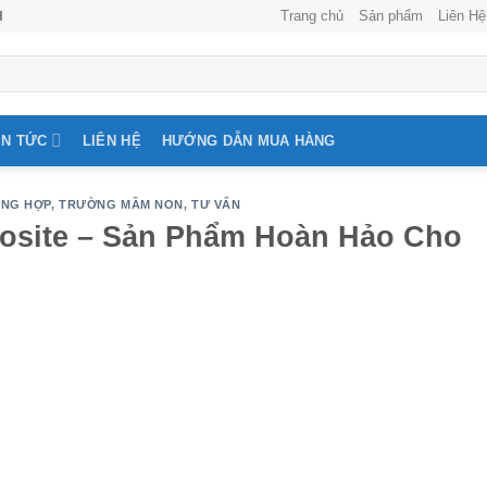
Trang chủ
Sản phẩm
Liên Hệ
H
IN TỨC
LIÊN HỆ
HƯỚNG DẪN MUA HÀNG
NG HỢP
,
TRƯỜNG MẦM NON
,
TƯ VẤN
osite – Sản Phẩm Hoàn Hảo Cho