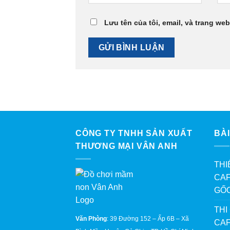
Lưu tên của tôi, email, và trang web
CÔNG TY TNHH SẢN XUẤT
BÀI
THƯƠNG MẠI VÂN ANH
THI
CAF
GỐ
THI
Văn Phòng
: 39 Đường 152 – Ấp 6B – Xã
CAF