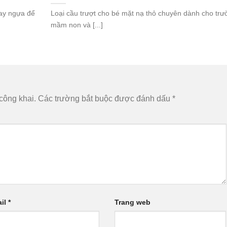
uay ngựa để
Loại cầu trượt cho bé mặt nạ thỏ chuyên dành cho tr
mầm non và [...]
công khai.
Các trường bắt buộc được đánh dấu
*
il
*
Trang web