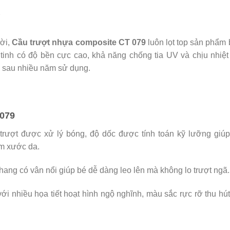
ời,
Cầu trượt nhựa composite CT 079
luôn lọt top sản phẩm
 tinh có độ bền cực cao, khả năng chống tia UV và chịu nhiệt 
i sau nhiều năm sử dụng.
 079
rượt được xử lý bóng, độ dốc được tính toán kỹ lưỡng giúp
àm xước da.
hang có vân nổi giúp bé dễ dàng leo lên mà không lo trượt ngã.
với nhiều họa tiết hoạt hình ngộ nghĩnh, màu sắc rực rỡ thu hú