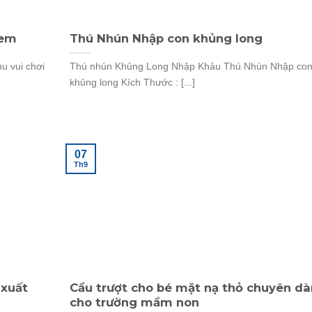
 em
Thú Nhún Nhập con khủng long
hu vui chơi
Thú nhún Khủng Long Nhập Khảu Thú Nhún Nhập co
khủng long Kích Thước : [...]
07
Th9
 xuất
Cầu trượt cho bé mặt nạ thỏ chuyên d
cho trường mầm non