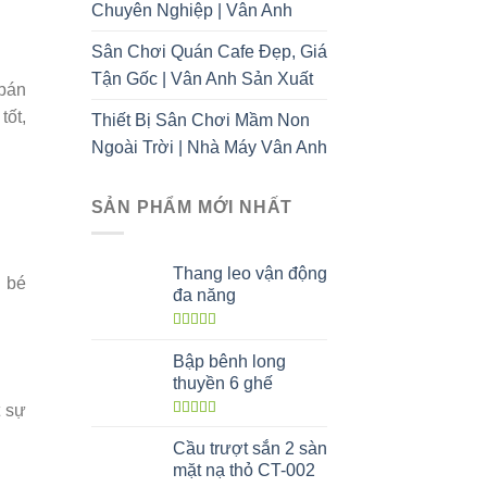
Chuyên Nghiệp | Vân Anh
Sân Chơi Quán Cafe Đẹp, Giá
Tận Gốc | Vân Anh Sản Xuất
 bán
tốt,
Thiết Bị Sân Chơi Mầm Non
Ngoài Trời | Nhà Máy Vân Anh
SẢN PHẨM MỚI NHẤT
Thang leo vận động
 bé
đa năng
Được xếp
hạng
5.00
5
Bập bênh long
sao
thuyền 6 ghế
t sự
Được xếp
hạng
5.00
5
Cầu trượt sắn 2 sàn
sao
mặt nạ thỏ CT-002