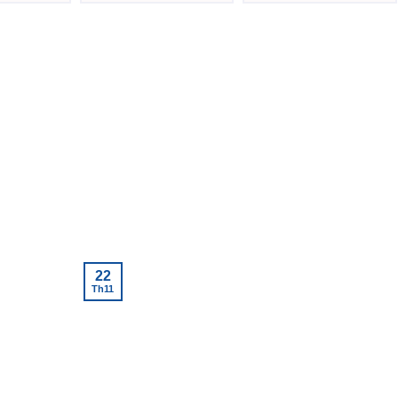
hạng
5.00
5
hạng
5.00
5
sao
sao
22
Th11