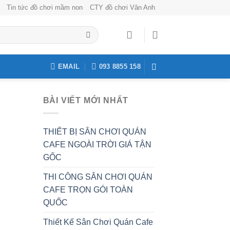
Tin tức đồ chơi mầm non
CTY đồ chơi Vân Anh
EMAIL
093 8855 158
BÀI VIẾT MỚI NHẤT
THIẾT BỊ SÂN CHƠI QUÁN
CAFE NGOÀI TRỜI GIÁ TẬN
GỐC
THI CÔNG SÂN CHƠI QUÁN
CAFE TRỌN GÓI TOÀN
QUỐC
Thiết Kế Sân Chơi Quán Cafe