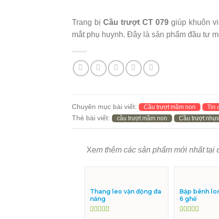
Trang bị
Cầu trượt CT 079
giúp khuôn vi
mắt phụ huynh. Đây là sản phẩm đầu tư một
Chuyên mục bài viết:
Cầu trượt mầm non
Tin
Thẻ bài viết:
cầu trượt mầm non
Cầu trượt nhự
Xe
m thêm các sản phẩm mới nhất tại 
Thang leo vận động đa
Bập bênh lo
năng
6 ghế
Được xếp
Được xếp