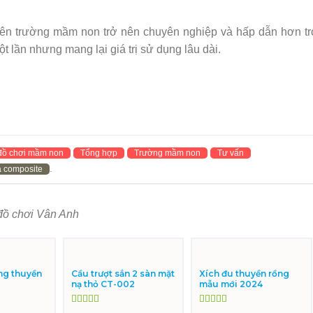
ên trường mầm non trở nên chuyên nghiệp và hấp dẫn hơn tr
 lần nhưng mang lại giá trị sử dụng lâu dài.
 đồ chơi mầm non
Tổng hợp
Trường mầm non
Tư vấn
.
a composite
đồ chơi Vân Anh
ng thuyền
Cầu trượt sắn 2 sàn mặt
Xích đu thuyền rồng
nạ thỏ CT-002
mẫu mới 2024
Được xếp
Được xếp