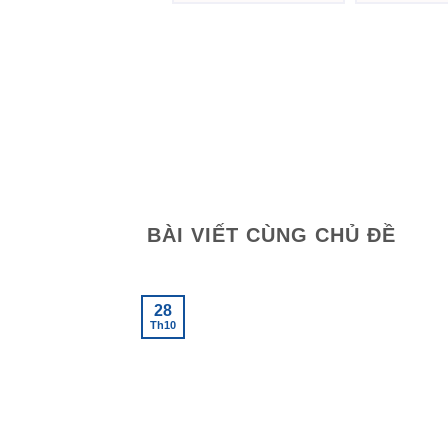
hạng
5.00
5
hạng
5.00
5
sao
sao
BÀI VIẾT CÙNG CHỦ ĐỀ
28
Th10