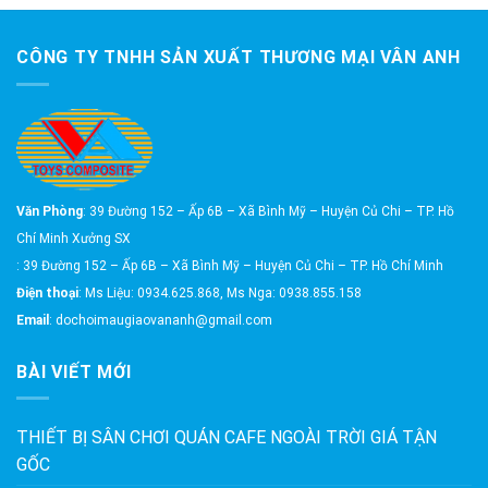
CÔNG TY TNHH SẢN XUẤT THƯƠNG MẠI VÂN ANH
Văn Phòng
: 39 Đường 152 – Ấp 6B – Xã Bình Mỹ – Huyện Củ Chi – TP. Hồ
Chí Minh Xưởng SX
: 39 Đường 152 – Ấp 6B – Xã Bình Mỹ – Huyện Củ Chi – TP. Hồ Chí Minh
Điện thoại
: Ms Liệu: 0934.625.868, Ms Nga: 0938.855.158
Email
: dochoimaugiaovananh@gmail.com
BÀI VIẾT MỚI
THIẾT BỊ SÂN CHƠI QUÁN CAFE NGOÀI TRỜI GIÁ TẬN
GỐC