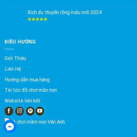
Được xếp
hạng
5.00
5 sao
Xích đu thuyền rồng mẫu mới 2024
Được xếp
hạng
5.00
5 sao
ĐIỀU HƯỚNG
Giới Thiệu
Liên Hệ
Hướng dẫn mua hàng
Tin tức đồ chơi mần non
Website liên kết