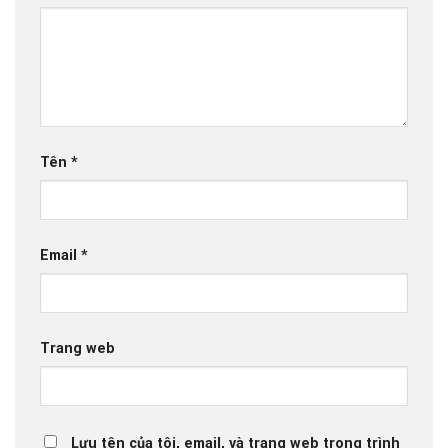
Tên
*
Email
*
Trang web
Lưu tên của tôi, email, và trang web trong trình