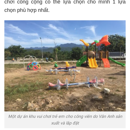
chơi công cộng có thể lựa chọn cho mình 1 lựa
chọn phù hợp nhất.
Một dự án khu vui chơi trẻ em cho công viên do Vân Anh sản
xuất và lắp đặt