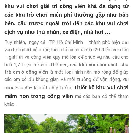
khu vui chơi giải trí công viên khá đa dạng từ
các khu trò chơi miễn phí thường gặp như bập
bên, cầu trược ngoài trời đến các khu vui chơi
dịch vụ như thú nhún, xe điện, nhà hơi …
Tuy nhiên, ngay cả TP. Hồ Chí Minh – thành phố hiện đại
vào bậc nhất cả nước, hiện chỉ có chưa đến 20 điểm vui chơi
– giải trí và công viên quy mô lớn để phục vụ nhu cầu cho
hơn 1,7 triệu trẻ em. Thế nên, các
khu vui chơi dành cho
trẻ em ở công viên
là một loại hình nên mở rộng để giúp
các em có đủ không gian và môi trường để vận động, vui
Thiết kế khu vui chơi
chơi. Sau đây là một số ý tưởng
mầm non trong công viên
mà các bạn có thể tham
khảo.