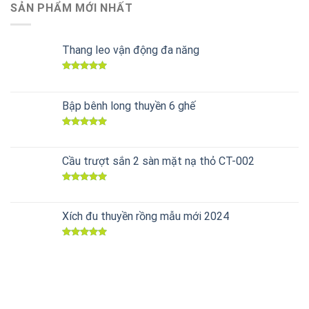
SẢN PHẨM MỚI NHẤT
Thang leo vận động đa năng
Được xếp
hạng
5.00
5 sao
Bập bênh long thuyền 6 ghế
Được xếp
hạng
5.00
5 sao
Cầu trượt sắn 2 sàn mặt nạ thỏ CT-002
Được xếp
hạng
5.00
5 sao
Xích đu thuyền rồng mẫu mới 2024
Được xếp
hạng
5.00
5 sao