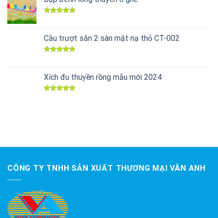
Được xếp
hạng
5.00
5 sao
Cầu trượt sắn 2 sàn mặt nạ thỏ CT-002
Được xếp
hạng
5.00
5 sao
Xích đu thuyền rồng mẫu mới 2024
Được xếp
hạng
5.00
5 sao
CÔNG TY TNHH SẢN XUẤT THƯƠNG MẠI VÂN ANH