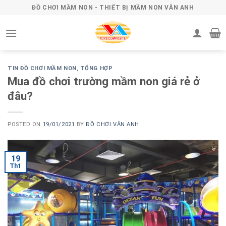
Skip
ĐỒ CHƠI MẦM NON - THIẾT BỊ MẦM NON VÂN ANH
to
content
TIN ĐỒ CHƠI MẦM NON
,
TỔNG HỢP
Mua đồ chơi trường mầm non giá rẻ ở
đâu?
POSTED ON
19/01/2021
BY
ĐỒ CHƠI VÂN ANH
19
Th1