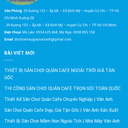
Văn Phòng
: 39 Đường 152 – Ấp 6B – Xã Bình Mỹ – Huyện Củ Chi – TP. Hồ
Chí Minh Xưởng SX
: 39 Đường 152 – Ấp 6B – Xã Bình Mỹ – Huyện Củ Chi – TP. Hồ Chí Minh
Điện thoại
: Ms Liệu: 0934.625.868, Ms Nga: 0938.855.158
Email
: dochoimaugiaovananh@gmail.com
BÀI VIẾT MỚI
THIẾT BỊ SÂN CHƠI QUÁN CAFE NGOÀI TRỜI GIÁ TẬN
GỐC
THI CÔNG SÂN CHƠI QUÁN CAFE TRỌN GÓI TOÀN QUỐC
Thiết Kế Sân Chơi Quán Cafe Chuyên Nghiệp | Vân Anh
Sân Chơi Quán Cafe Đẹp, Giá Tận Gốc | Vân Anh Sản Xuất
Thiết Bị Sân Chơi Mầm Non Ngoài Trời | Nhà Máy Vân Anh