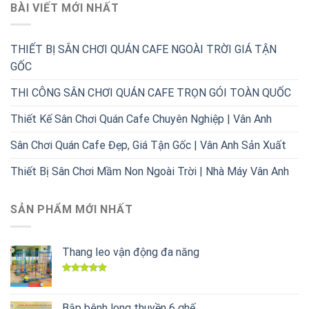
BÀI VIẾT MỚI NHẤT
THIẾT BỊ SÂN CHƠI QUÁN CAFE NGOÀI TRỜI GIÁ TẬN
GỐC
THI CÔNG SÂN CHƠI QUÁN CAFE TRỌN GÓI TOÀN QUỐC
Thiết Kế Sân Chơi Quán Cafe Chuyên Nghiệp | Vân Anh
Sân Chơi Quán Cafe Đẹp, Giá Tận Gốc | Vân Anh Sản Xuất
Thiết Bị Sân Chơi Mầm Non Ngoài Trời | Nhà Máy Vân Anh
SẢN PHẨM MỚI NHẤT
Thang leo vận động đa năng
Được xếp
hạng
5.00
5 sao
Bập bênh long thuyền 6 ghế