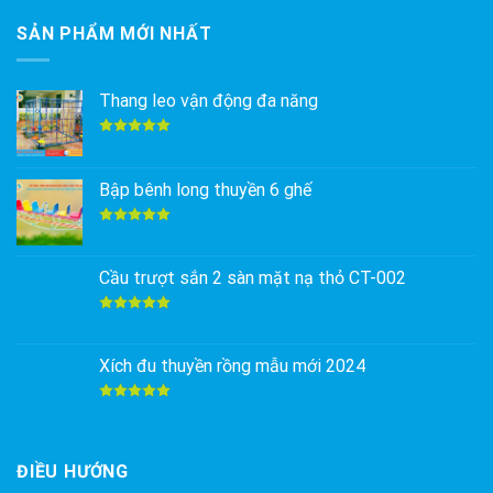
SẢN PHẨM MỚI NHẤT
Thang leo vận động đa năng
Được xếp
hạng
5.00
5 sao
Bập bênh long thuyền 6 ghế
Được xếp
hạng
5.00
5 sao
Cầu trượt sắn 2 sàn mặt nạ thỏ CT-002
Được xếp
hạng
5.00
5 sao
Xích đu thuyền rồng mẫu mới 2024
Được xếp
hạng
5.00
5 sao
ĐIỀU HƯỚNG