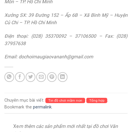
Môn – TP. Hồ Chí Minh
Xưởng SX: 39 Đường 152 – Ấp 6B – Xã Bình Mỹ – Huyện
Củ Chi – TP. Hồ Chí Minh
Điện thoại: (028) 35370092 – 37106500 – Fax: (028)
37957638
Email: dochoimaugiaovananh@gmail.com
Chuyên mục bài viết:
.
Tin đồ chơi mầm non
Tổng hợp
Bookmark the
permalink
.
Xe
m thêm các sản phẩm mới nhất tại đồ chơi Vân