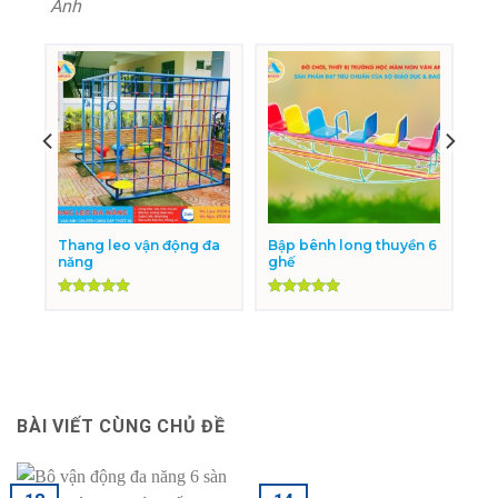
Anh
Thang leo vận động đa
Bập bênh long thuyền 6
năng
ghế
Được xếp
Được xếp
hạng
5.00
hạng
5.00
5 sao
5 sao
BÀI VIẾT CÙNG CHỦ ĐỀ