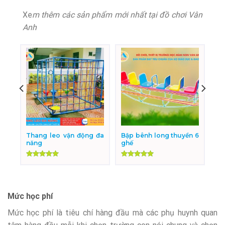
Xe
m thêm các sản phẩm mới nhất tại đồ chơi Vân
Anh
oắn
Thang leo vận động đa
Bập bênh long thuyền 6
năng
ghế
Được xếp
Được xếp
hạng
5.00
hạng
5.00
5 sao
5 sao
Mức học phí
Mức học phí là tiêu chí hàng đầu mà các phụ huynh quan