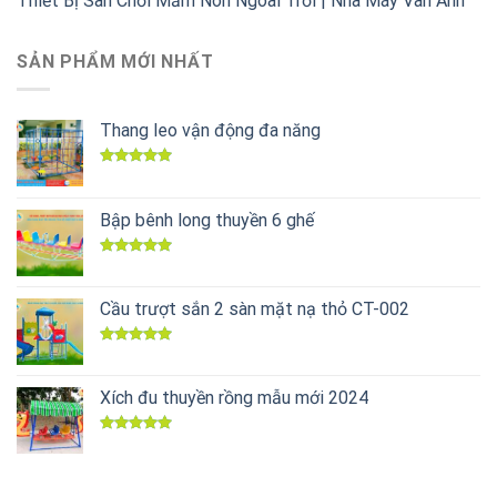
Thiết Bị Sân Chơi Mầm Non Ngoài Trời | Nhà Máy Vân Anh
SẢN PHẨM MỚI NHẤT
Thang leo vận động đa năng
Được xếp
hạng
5.00
5 sao
Bập bênh long thuyền 6 ghế
Được xếp
hạng
5.00
5 sao
Cầu trượt sắn 2 sàn mặt nạ thỏ CT-002
Được xếp
hạng
5.00
5 sao
Xích đu thuyền rồng mẫu mới 2024
Được xếp
hạng
5.00
5 sao