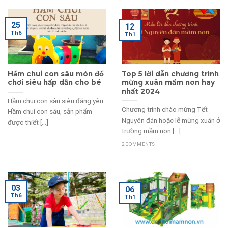
25
12
Th6
Th1
Hầm chui con sâu món đồ
Top 5 lời dẫn chương trình
chơi siêu hấp dẫn cho bé
mừng xuân mầm non hay
nhất 2024
Hầm chui con sâu siêu đáng yêu
Chương trình chào mừng Tết
Hầm chui con sâu, sản phẩm
Nguyên đán hoặc lễ mừng xuân ở
được thiết [...]
trường mầm non [...]
2 COMMENTS
03
06
Th6
Th1