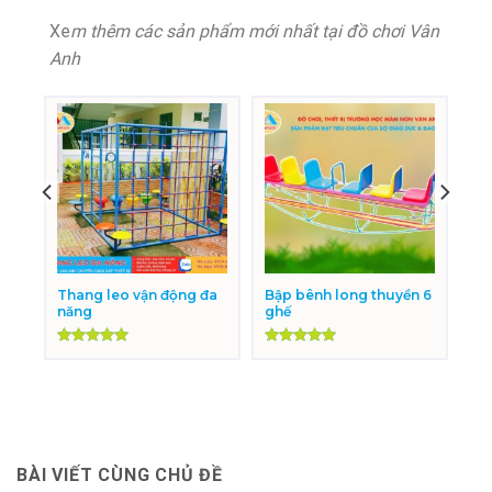
Xe
m thêm các sản phẩm mới nhất tại đồ chơi Vân
Anh
Thang leo vận động đa
Bập bênh long thuyền 6
năng
ghế
Được xếp
Được xếp
hạng
5.00
hạng
5.00
5 sao
5 sao
BÀI VIẾT CÙNG CHỦ ĐỀ