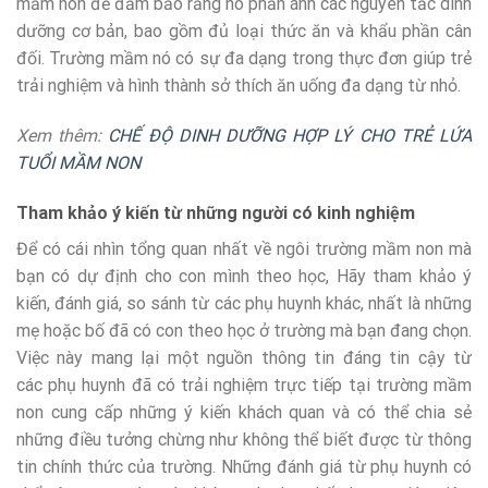
mầm non để đảm bảo rằng nó phản ánh các nguyên tắc dinh
dưỡng cơ bản, bao gồm đủ loại thức ăn và khẩu phần cân
đối. Trường mầm nó có sự đa dạng trong thực đơn giúp trẻ
trải nghiệm và hình thành sở thích ăn uống đa dạng từ nhỏ.
Xem thêm:
CHẾ ĐỘ DINH DƯỠNG HỢP LÝ CHO TRẺ LỨA
TUỔI MẦM NON
Tham khảo ý kiến từ những người có kinh nghiệm
Để có cái nhìn tổng quan nhất về ngôi trường mầm non mà
bạn có dự định cho con mình theo học, Hãy tham khảo ý
kiến, đánh giá, so sánh từ các phụ huynh khác, nhất là những
mẹ hoặc bố đã có con theo học ở trường mà bạn đang chọn.
Việc này mang lại một nguồn thông tin đáng tin cậy từ
các phụ huynh đã có trải nghiệm trực tiếp tại trường mầm
non cung cấp những ý kiến khách quan và có thể chia sẻ
những điều tưởng chừng như không thể biết được từ thông
tin chính thức của trường. Những đánh giá từ phụ huynh có