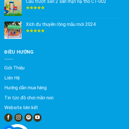
Cầu trượt sắn 2 sàn mặt nạ thỏ CT-002
Được xếp
hạng
5.00
5 sao
Xích đu thuyền rồng mẫu mới 2024
Được xếp
hạng
5.00
5 sao
ĐIỀU HƯỚNG
Giới Thiệu
Liên Hệ
Hướng dẫn mua hàng
Tin tức đồ chơi mần non
Website liên kết