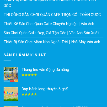
GỐC
THI CÔNG SÂN CHƠI QUÁN CAFE TRỌN GÓI TOÀN QUỐC
Thiết Kế Sân Chơi Quán Cafe Chuyên Nghiệp | Vân Anh
Sân Chơi Quán Cafe Đẹp, Giá Tận Gốc | Vân Anh Sản Xuất
Thiết Bị Sân Chơi Mầm Non Ngoài Trời | Nhà Máy Vân Anh
SẢN PHẨM MỚI NHẤT
Thang leo vận động đa năng
Được xếp
hạng
5.00
5 sao
Bập bênh long thuyền 6 ghế
Được xếp
hạng
5.00
5 sao