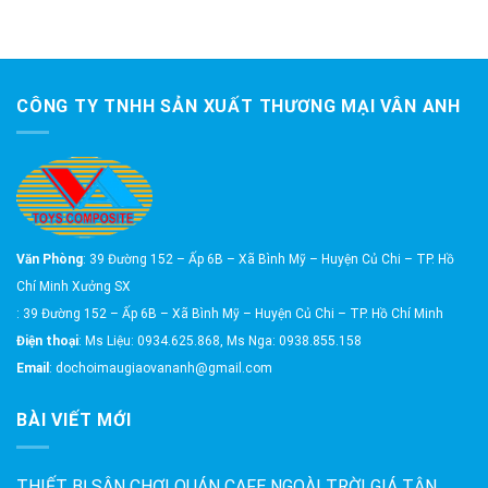
CÔNG TY TNHH SẢN XUẤT THƯƠNG MẠI VÂN ANH
Văn Phòng
: 39 Đường 152 – Ấp 6B – Xã Bình Mỹ – Huyện Củ Chi – TP. Hồ
Chí Minh Xưởng SX
: 39 Đường 152 – Ấp 6B – Xã Bình Mỹ – Huyện Củ Chi – TP. Hồ Chí Minh
Điện thoại
: Ms Liệu: 0934.625.868, Ms Nga: 0938.855.158
Email
: dochoimaugiaovananh@gmail.com
BÀI VIẾT MỚI
THIẾT BỊ SÂN CHƠI QUÁN CAFE NGOÀI TRỜI GIÁ TẬN