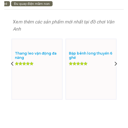
.
rẻ
Đu quay điện mầm non
Xe
m thêm các sản phẩm mới nhất tại đồ chơi Vân
Anh
Thang leo vận động đa
Bập bênh long thuyền 6
năng
ghế
Được xếp
Được xếp
hạng
5.00
hạng
5.00
5 sao
5 sao