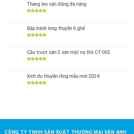
Thang leo vận động đa năng
Được xếp
hạng
5.00
5 sao
Bập bênh long thuyền 6 ghế
Được xếp
hạng
5.00
5 sao
Cầu trượt sắn 2 sàn mặt nạ thỏ CT-002
Được xếp
hạng
5.00
5 sao
Xích đu thuyền rồng mẫu mới 2024
Được xếp
hạng
5.00
5 sao
CÔNG TY TNHH SẢN XUẤT THƯƠNG MẠI VÂN ANH