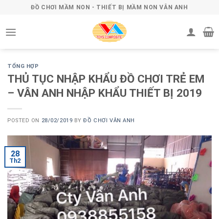
Skip
ĐỒ CHƠI MẦM NON - THIẾT BỊ MẦM NON VÂN ANH
to
content
TỔNG HỢP
THỦ TỤC NHẬP KHẨU ĐỒ CHƠI TRẺ EM
– VÂN ANH NHẬP KHẨU THIẾT BỊ 2019
POSTED ON
28/02/2019
BY
ĐỒ CHƠI VÂN ANH
28
Th2