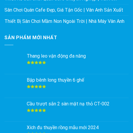
Sân Chơi Quán Cafe Đẹp, Giá Tận Gốc | Vân Anh Sản Xuất
Thiết Bị Sân Chơi Mầm Non Ngoài Trời | Nhà Máy Vân Anh
SẢN PHẨM MỚI NHẤT
Thang leo vận động đa năng
Được xếp
hạng
5.00
5 sao
Bập bênh long thuyền 6 ghế
Được xếp
hạng
5.00
5 sao
Cầu trượt sắn 2 sàn mặt nạ thỏ CT-002
Được xếp
hạng
5.00
5 sao
Xích đu thuyền rồng mẫu mới 2024