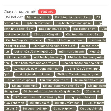
Chuyên mục bài viết:
Tổng hợp
Thẻ bài viết:
Bập bênh cho trẻ
Bập bênh dành cho trẻ em
Bập
bênh giá rẻ
Bập bênh mầm non
Bập bênh mầm non giá rẻ
Bập
bênh nhựa cho trẻ em
Bập bênh nhựa giá rẻ
Bập bênh tp hcm
Cầu
trượt cho bé giá rẻ
Cầu trượt công viên
Cầu trượt dành cho trẻ em
Cầu trượt ngoài trời cho bé
Cầu trượt trường mầm non
Cầu trượt để
hồ bơi tại TPHCM
Cầu trượt để hồ bơi trẻ em giá rẻ
do choi mam
non
Lợi ích của đồ chơi ngoài trời
mầm non vân anh
Mua cầu
trượt cho bé ở đâu
nhà banh (nhà bóng)
Nhà banh cho trường mầm
non
Nhà banh mầm non cho trẻ em
Nhà hơi cho trẻ em nhà hơi trẻ
em
Sở thích của bé ở trường mầm non
Tác hại của đồ chơi Trung
Quốc
thiết bị giáo dục mầm non
Thiết bị đồ chơi trong công viên
Thú nhún điện giá rẻ
Thú nhún điện trẻ em
Xe lửa điện trẻ em giá
rẻ
Đồ chơi công nghệ
Đồ chơi công viên cho trẻ em
Đồ chơi công
viên giá rẻ
đồ chơi mầm non cho khu công viên nước
đồ chơi vân
anh
Đơn vị nào sản xuất cầu trượt uy tín
Đu quay cho trẻ em
Đu
quay công viên
Đu quay giá rẻ
Đu quay mầm non
Đu quay mầm
non giá rẻ
Đu quay ngoài trời
Đu quay tp hcm
Đu quay điện giá