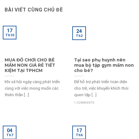
BÀI VIẾT CÙNG CHỦ ĐỀ
17
24
Th10
Th2
MUA ĐỒ CHƠI CHO BÉ
Tại sao phụ huynh nên
MẦM NON GIÁ RẺ TIẾT
mua bộ tập gym mầm non
KIỆM TẠI TPHCM
cho bé?
Khi xã hội ngày càng phát triển
Để hỗ trợ phát triển toàn diện
cùng với việc mong muốn các
cho trẻ, việc khuyến khích thói
thiên thần [...]
quen tập [...]
1 COMMENTS
04
17
Th7
Th6