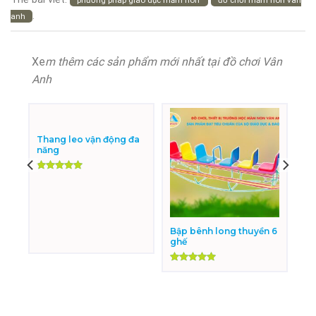
phương pháp giáo dục mầm non'
đồ chơi mầm non vân
.
anh
Xe
m thêm các sản phẩm mới nhất tại đồ chơi Vân
Anh
Thang leo vận động đa
năng
Được xếp
hạng
5.00
5 sao
Bập bênh long thuyền 6
ghế
Được xếp
hạng
5.00
5 sao