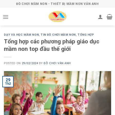
Skip
ĐỒ CHƠI MẦM NON - THIẾT BỊ MẦM NON VÂN ANH
to
content
DẠY VÀ HỌC MẦM NON
,
TIN ĐỒ CHƠI MẦM NON
,
TỔNG HỢP
Tổng hợp các phương pháp giáo dục
mầm non top đầu thế giới
POSTED ON
29/02/2024
BY
ĐỒ CHƠI VÂN ANH
29
Th2