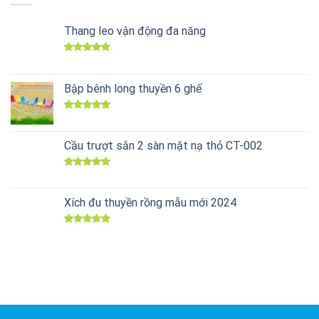
Thang leo vận động đa năng
Được xếp
hạng
5.00
5 sao
Bập bênh long thuyền 6 ghế
Được xếp
hạng
5.00
5 sao
Cầu trượt sắn 2 sàn mặt nạ thỏ CT-002
Được xếp
hạng
5.00
5 sao
Xích đu thuyền rồng mẫu mới 2024
Được xếp
hạng
5.00
5 sao