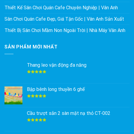
Thiết Kế Sân Chơi Quán Cafe Chuyên Nghiệp | Vân Anh
Sân Chơi Quán Cafe Đẹp, Giá Tận Gốc | Vân Anh Sản Xuất
Thiết Bị Sân Chơi Mầm Non Ngoài Trời | Nhà Máy Vân Anh
SẢN PHẨM MỚI NHẤT
Thang leo vận động đa năng
Được xếp
hạng
5.00
5 sao
Bập bênh long thuyền 6 ghế
Được xếp
hạng
5.00
5 sao
Cầu trượt sắn 2 sàn mặt nạ thỏ CT-002
Được xếp
hạng
5.00
5 sao