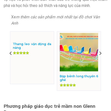
phá và học hỏi theo sở thích và năng lực của mình.
Xe
m thêm các sản phẩm mới nhất tại đồ chơi Vân
Anh
Thang leo vận động đa
năng
Được xếp
hạng
5.00
5 sao
oắn
Bập bênh long thuyền 6
ghế
Được xếp
hạng
5.00
5 sao
Phương pháp giáo dục trẻ mầm non Glenn