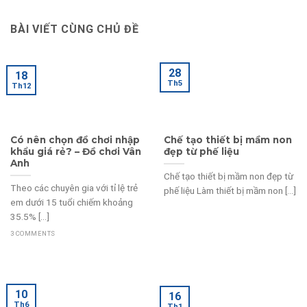
BÀI VIẾT CÙNG CHỦ ĐỀ
28
18
Th5
Th12
Có nên chọn đồ chơi nhập
Chế tạo thiết bị mầm non
khẩu giá rẻ? – Đồ chơi Vân
đẹp từ phế liệu
Anh
Chế tạo thiết bị mầm non đẹp từ
Theo các chuyên gia với tỉ lệ trẻ
phế liệu Làm thiết bị mầm non [...]
em dưới 15 tuổi chiếm khoảng
35.5% [...]
3 COMMENTS
10
16
Th6
Th1