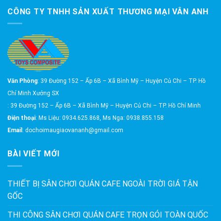
CÔNG TY TNHH SẢN XUẤT THƯƠNG MẠI VÂN ANH
Văn Phòng
: 39 Đường 152 – Ấp 6B – Xã Bình Mỹ – Huyện Củ Chi – TP. Hồ
Chí Minh Xưởng SX
: 39 Đường 152 – Ấp 6B – Xã Bình Mỹ – Huyện Củ Chi – TP. Hồ Chí Minh
Điện thoại
: Ms Liệu: 0934.625.868, Ms Nga: 0938.855.158
Email
: dochoimaugiaovananh@gmail.com
BÀI VIẾT MỚI
THIẾT BỊ SÂN CHƠI QUÁN CAFE NGOÀI TRỜI GIÁ TẬN
GỐC
THI CÔNG SÂN CHƠI QUÁN CAFE TRỌN GÓI TOÀN QUỐC