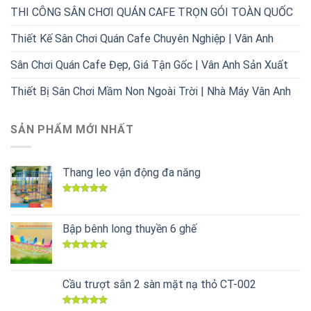
THI CÔNG SÂN CHƠI QUÁN CAFE TRỌN GÓI TOÀN QUỐC
Thiết Kế Sân Chơi Quán Cafe Chuyên Nghiệp | Vân Anh
Sân Chơi Quán Cafe Đẹp, Giá Tận Gốc | Vân Anh Sản Xuất
Thiết Bị Sân Chơi Mầm Non Ngoài Trời | Nhà Máy Vân Anh
SẢN PHẨM MỚI NHẤT
Thang leo vận động đa năng
Được xếp
hạng
5.00
5 sao
Bập bênh long thuyền 6 ghế
Được xếp
hạng
5.00
5 sao
Cầu trượt sắn 2 sàn mặt nạ thỏ CT-002