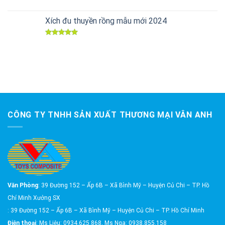
Được xếp
hạng
5.00
5 sao
Xích đu thuyền rồng mẫu mới 2024
Được xếp
hạng
5.00
5 sao
CÔNG TY TNHH SẢN XUẤT THƯƠNG MẠI VÂN ANH
Văn Phòng
: 39 Đường 152 – Ấp 6B – Xã Bình Mỹ – Huyện Củ Chi – TP. Hồ
Chí Minh Xưởng SX
: 39 Đường 152 – Ấp 6B – Xã Bình Mỹ – Huyện Củ Chi – TP. Hồ Chí Minh
Điện thoại
: Ms Liệu: 0934.625.868, Ms Nga: 0938.855.158