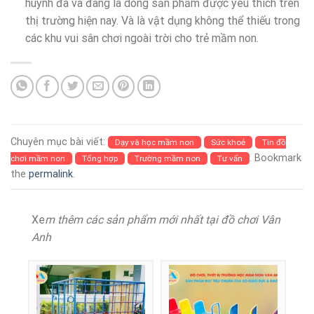
huynh đã và đang là dòng sản phẩm được yêu thích trên
thị trường hiện nay. Và là vật dụng không thể thiếu trong
các khu vui sân chơi ngoài trời cho trẻ mầm non.
Chuyên mục bài viết:
Dạy và học mầm non
Sức khoẻ
Tin đồ
. Bookmark
chơi mầm non
Tổng hợp
Trường mầm non
Tư vấn
the
permalink
.
Xe
m thêm các sản phẩm mới nhất tại đồ chơi Vân
Anh