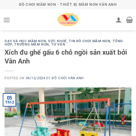
Skip
ĐỒ CHƠI MẦM NON - THIẾT BỊ MẦM NON VÂN ANH
to
content
DẠY VÀ HỌC MẦM NON
,
SỨC KHOẺ
,
TIN ĐỒ CHƠI MẦM NON
,
TỔNG
HỢP
,
TRƯỜNG MẦM NON
,
TƯ VẤN
Xích đu ghế gấu 6 chỗ ngồi sản xuất bởi
Vân Anh
POSTED ON
05/12/2024
BY
ĐỒ CHƠI VÂN ANH
05
Th12