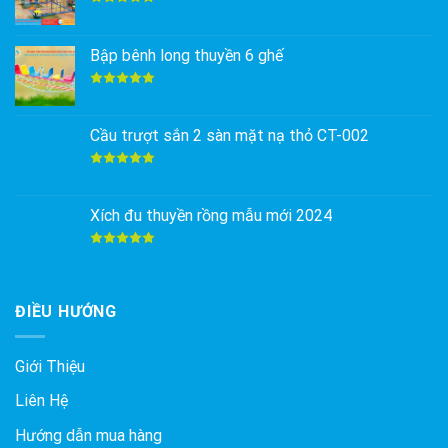
Được xếp
hạng
5.00
5 sao
Bập bênh long thuyền 6 ghế
Được xếp
hạng
5.00
5 sao
Cầu trượt sắn 2 sàn mặt nạ thỏ CT-002
Được xếp
hạng
5.00
5 sao
Xích đu thuyền rồng mẫu mới 2024
Được xếp
hạng
5.00
5 sao
ĐIỀU HƯỚNG
Giới Thiệu
Liên Hệ
Hướng dẫn mua hàng