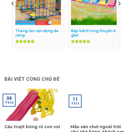
Thang leo vận động đa
Bập bênh long thuyền 6
năng
ghế
Được xếp
Được xếp
hạng
5.00
hạng
5.00
5 sao
5 sao
BÀI VIẾT CÙNG CHỦ ĐỀ
04
11
Th12
Th11
Cầu trượt bóng rổ con voi
Mẫu sân chơi ngoài trời
cho nhà hàng, khách sạn