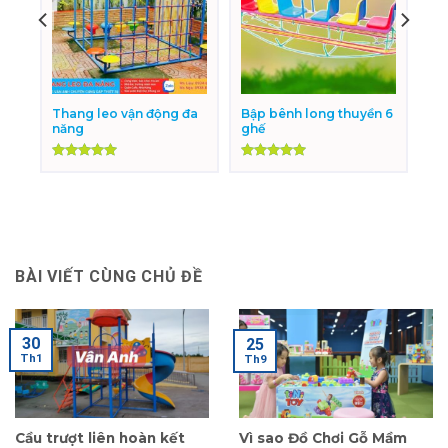
Thang leo vận động đa
Bập bênh long thuyền 6
năng
ghế
Được xếp
Được xếp
hạng
5.00
hạng
5.00
5 sao
5 sao
BÀI VIẾT CÙNG CHỦ ĐỀ
30
25
Th1
Th9
Cầu trượt liên hoàn kết
Vì sao Đồ Chơi Gỗ Mầm