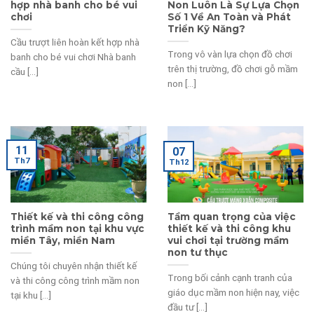
hợp nhà banh cho bé vui
Non Luôn Là Sự Lựa Chọn
chơi
Số 1 Về An Toàn và Phát
Triển Kỹ Năng?
Cầu trượt liên hoàn kết hợp nhà
Trong vô vàn lựa chọn đồ chơi
banh cho bé vui chơi Nhà banh
trên thị trường, đồ chơi gỗ mầm
cầu [...]
non [...]
11
07
Th7
Th12
Thiết kế và thi công công
Tầm quan trọng của việc
trình mầm non tại khu vực
thiết kế và thi công khu
miền Tây, miền Nam
vui chơi tại trường mầm
non tư thục
Chúng tôi chuyên nhận thiết kế
Trong bối cảnh cạnh tranh của
và thi công công trình mầm non
giáo dục mầm non hiện nay, việc
tại khu [...]
đầu tư [...]