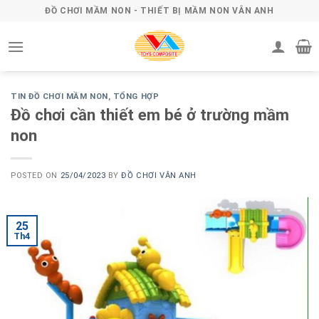
Skip
ĐỒ CHƠI MẦM NON - THIẾT BỊ MẦM NON VÂN ANH
to
content
TIN ĐỒ CHƠI MẦM NON
,
TỔNG HỢP
Đồ chơi cần thiết em bé ở trường mầm
non
POSTED ON
25/04/2023
BY
ĐỒ CHƠI VÂN ANH
25
Th4