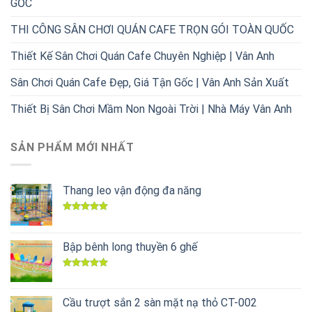
GỐC
THI CÔNG SÂN CHƠI QUÁN CAFE TRỌN GÓI TOÀN QUỐC
Thiết Kế Sân Chơi Quán Cafe Chuyên Nghiệp | Vân Anh
Sân Chơi Quán Cafe Đẹp, Giá Tận Gốc | Vân Anh Sản Xuất
Thiết Bị Sân Chơi Mầm Non Ngoài Trời | Nhà Máy Vân Anh
SẢN PHẨM MỚI NHẤT
Thang leo vận động đa năng
Được xếp
hạng
5.00
5 sao
Bập bênh long thuyền 6 ghế
Được xếp
hạng
5.00
5 sao
Cầu trượt sắn 2 sàn mặt nạ thỏ CT-002