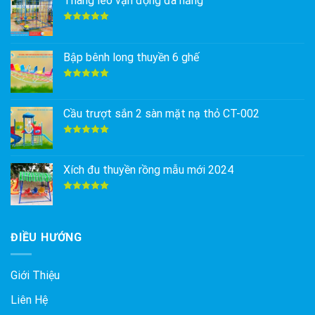
Thang leo vận động đa năng
Được xếp
hạng
5.00
5 sao
Bập bênh long thuyền 6 ghế
Được xếp
hạng
5.00
5 sao
Cầu trượt sắn 2 sàn mặt nạ thỏ CT-002
Được xếp
hạng
5.00
5 sao
Xích đu thuyền rồng mẫu mới 2024
Được xếp
hạng
5.00
5 sao
ĐIỀU HƯỚNG
Giới Thiệu
Liên Hệ