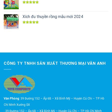
Được xếp
hạng
5.00
5 sao
Xích đu thuyền rồng mẫu mới 2024
Được xếp
hạng
5.00
5 sao
CÔNG TY TNHH SẢN XUẤT THƯƠNG MẠI VÂN ANH
Văn Phòng
: 39 Đường 152 – Ấp 6B – Xã Bình Mỹ – Huyện Củ Chi – TP. Hồ
Chí Minh Xưởng SX
: 39 Đường 152 – Ấp 6B – Xã Bình Mỹ – Huyện Củ Chi – TP. Hồ Chí Minh