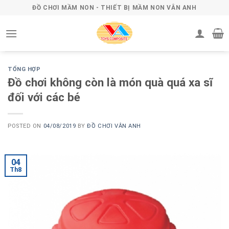
Skip
ĐỒ CHƠI MẦM NON - THIẾT BỊ MẦM NON VÂN ANH
to
content
TỔNG HỢP
Đồ chơi không còn là món quà quá xa sĩ
đối với các bé
POSTED ON
04/08/2019
BY
ĐỒ CHƠI VÂN ANH
04
Th8