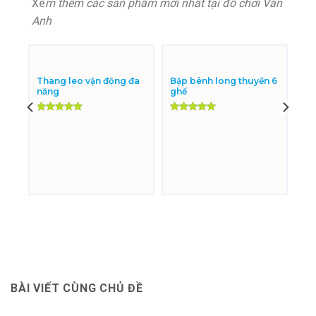
Xe
m thêm các sản phẩm mới nhất tại đồ chơi Vân
Anh
Thang leo vận động đa
Bập bênh long thuyền 6
năng
ghế
Được xếp
Được xếp
hạng
5.00
hạng
5.00
5 sao
5 sao
BÀI VIẾT CÙNG CHỦ ĐỀ