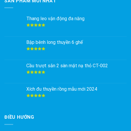
SẢN PHẨM MỚI NHẤT
Thang leo vận động đa năng
Được xếp
hạng
5.00
5 sao
Bập bênh long thuyền 6 ghế
Được xếp
hạng
5.00
5 sao
Cầu trượt sắn 2 sàn mặt nạ thỏ CT-002
Được xếp
hạng
5.00
5 sao
Xích đu thuyền rồng mẫu mới 2024
Được xếp
hạng
5.00
5 sao
ĐIỀU HƯỚNG