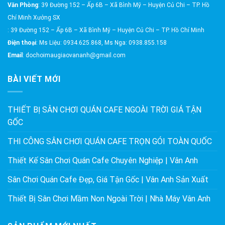
Văn Phòng
: 39 Đường 152 – Ấp 6B – Xã Bình Mỹ – Huyện Củ Chi – TP. Hồ
Chí Minh Xưởng SX
: 39 Đường 152 – Ấp 6B – Xã Bình Mỹ – Huyện Củ Chi – TP. Hồ Chí Minh
Điện thoại
: Ms Liệu: 0934.625.868, Ms Nga: 0938.855.158
Email
: dochoimaugiaovananh@gmail.com
BÀI VIẾT MỚI
THIẾT BỊ SÂN CHƠI QUÁN CAFE NGOÀI TRỜI GIÁ TẬN
GỐC
THI CÔNG SÂN CHƠI QUÁN CAFE TRỌN GÓI TOÀN QUỐC
Thiết Kế Sân Chơi Quán Cafe Chuyên Nghiệp | Vân Anh
Sân Chơi Quán Cafe Đẹp, Giá Tận Gốc | Vân Anh Sản Xuất
Thiết Bị Sân Chơi Mầm Non Ngoài Trời | Nhà Máy Vân Anh