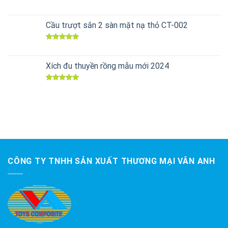
Được xếp
hạng
5.00
5 sao
Cầu trượt sắn 2 sàn mặt nạ thỏ CT-002
Được xếp
hạng
5.00
5 sao
Xích đu thuyền rồng mẫu mới 2024
Được xếp
hạng
5.00
5 sao
CÔNG TY TNHH SẢN XUẤT THƯƠNG MẠI VÂN ANH