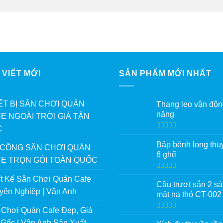
 VIẾT MỚI
SẢN PHẨM MỚI NHẤT
ẾT BỊ SÂN CHƠI QUÁN
Thang leo vận độn
năng
E NGOÀI TRỜI GIÁ TẬN
C
Được xếp
hạng
5.00
5
Bập bênh long thu
 CÔNG SÂN CHƠI QUÁN
sao
6 ghế
E TRỌN GÓI TOÀN QUỐC
Được xếp
ết Kế Sân Chơi Quán Cafe
hạng
5.00
5
Cầu trượt sắn 2 s
sao
yên Nghiệp | Vân Anh
mặt nạ thỏ CT-002
 Chơi Quán Cafe Đẹp, Giá
Được xếp
hạng
5.00
5
 Gốc | Vân Anh Sản Xuất