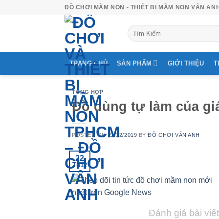
Skip
ĐỒ CHƠI MẦM NON - THIẾT BỊ MẦM NON VÂN AN
to
Tìm
content
kiếm:
TRANG CHỦ
SẢN PHẨM
GIỚI THIỆU
T
TỔNG HỢP
Đồ dùng tự làm của g
POSTED ON
22/12/2019
BY
ĐỒ CHƠI VÂN ANH
22
Th12
Đánh giá bài viết