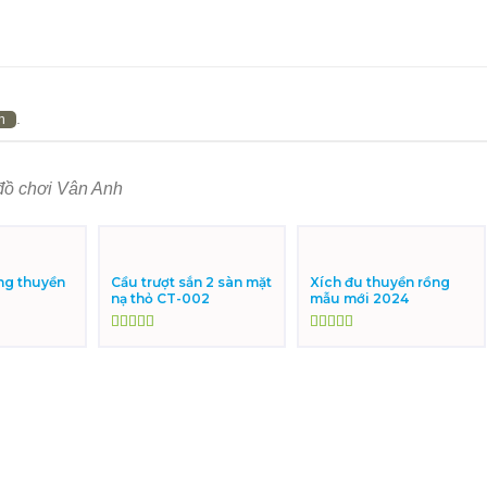
.
n
đồ chơi Vân Anh
ng thuyền
Cầu trượt sắn 2 sàn mặt
Xích đu thuyền rồng
nạ thỏ CT-002
mẫu mới 2024
Được xếp
Được xếp
hạng
5.00
5
hạng
5.00
5
sao
sao