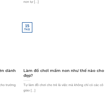
non tự [...]
15
Th11
yên dành
Làm đồ chơi mầm non như thế nào cho
đẹp?
 cho trường
Tự làm đồ chơi cho trẻ là việc mà không chỉ có các cô
giáo [...]