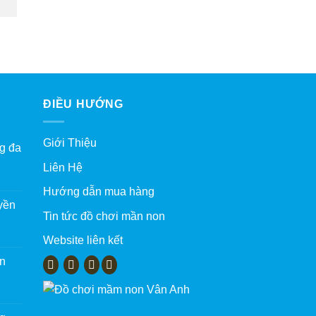
ĐIỀU HƯỚNG
Giới Thiệu
g đa
Liên Hệ
Hướng dẫn mua hàng
yền
Tin tức đồ chơi mần non
Website liên kết
àn