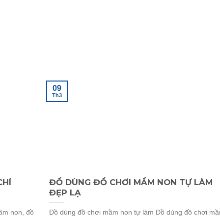
09
Th3
CHÍ
ĐỒ DÙNG ĐỒ CHƠI MẦM NON TỰ LÀM
ĐẸP LẠ
mầm non, đồ
Đồ dùng đồ chơi mầm non tự làm Đồ dùng đồ chơi m