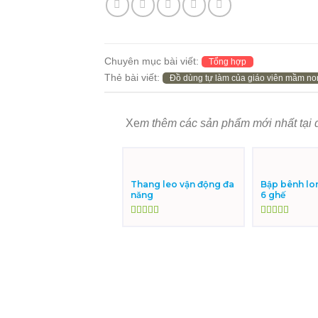
Chuyên mục bài viết:
Tổng hợp
Thẻ bài viết:
Đồ dùng tự làm của giáo viên mầm no
Xe
m thêm các sản phẩm mới nhất tại 
Thang leo vận động đa
Bập bênh lo
năng
6 ghế
Được xếp
Được xếp
hạng
5.00
5
hạng
5.00
5
sao
sao