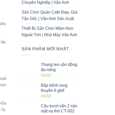
Chuyên Nghiệp | Vân Anh
Sân Chơi Quán Cafe Đẹp, Giá
Tận Gốc | Vân Anh Sản Xuất
hiều
Thiết Bị Sân Chơi Mầm Non
Ngoài Trời | Nhà Máy Vân Anh
tác
SẢN PHẨM MỚI NHẤT
Thang leo vận động
đa năng
hoạt
Được xếp
hạng
5.00
5
 non
Bập bênh long
sao
thuyền 6 ghế
Được xếp
thỏa
hạng
5.00
5
Cầu trượt sắn 2 sàn
sao
 lạ,
mặt nạ thỏ CT-002