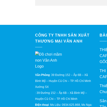
CÔNG TY TNHH SẢN XUẤT
BÀI
THƯƠNG MẠI VÂN ANH
THI
CAF
GỐ
THI
Văn Phòng
: 39 Đường 152 – Ấp 6B – Xã
CAF
Bình Mỹ – Huyện Củ Chi – TP. Hồ Chí Minh
Thi
Xưởng SX
Chu
: 39 Đường 152 – Ấp 6B – Xã Bình Mỹ –
Huyện Củ Chi – TP. Hồ Chí Minh
Sân
Điện thoại
: Ms Liệu: 0934.625.868, Ms Nga:
Tận