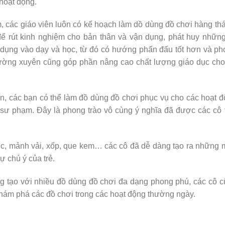
hoạt động.
âm, các giáo viên luôn có kế hoạch làm dồ dùng đồ chơi hàng th
để rút kinh nghiệm cho bản thân và vận dụng, phát huy nhữn
 dụng vào dạy và học, từ đó có hướng phấn đấu tốt hơn và p
hường xuyên cũng góp phần nâng cao chất lượng giáo dục cho
n, các bạn có thể làm đồ dùng đồ chơi phục vụ cho các hoạt 
 sư phạm. Đây là phong trào vô cùng ý nghĩa đã được các cô 
ước, mảnh vải, xốp, que kem… các cô đã dễ dàng tạo ra những
ự chú ý của trẻ.
ng tạo với nhiều đồ dùng đồ chơi đa dạng phong phú, các cô 
khám phá các đồ chơi trong các hoạt động thường ngày.