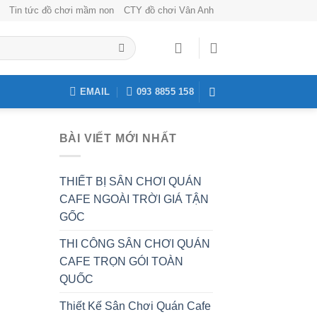
Tin tức đồ chơi mầm non
CTY đồ chơi Vân Anh
EMAIL
093 8855 158
BÀI VIẾT MỚI NHẤT
THIẾT BỊ SÂN CHƠI QUÁN
CAFE NGOÀI TRỜI GIÁ TẬN
GỐC
THI CÔNG SÂN CHƠI QUÁN
CAFE TRỌN GÓI TOÀN
QUỐC
Thiết Kế Sân Chơi Quán Cafe